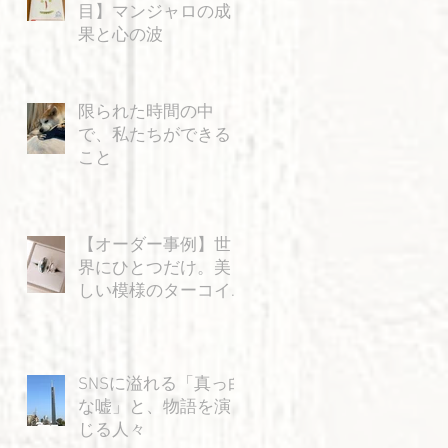
目】マンジャロの成
果と心の波
限られた時間の中
で、私たちができる
こと
【オーダー事例】世
界にひとつだけ。美
☆
しい模様のターコイ
ズと「飛ぶ猫」の特
別なリング
に
SNSに溢れる「真っ白
な嘘」と、物語を演
じる人々