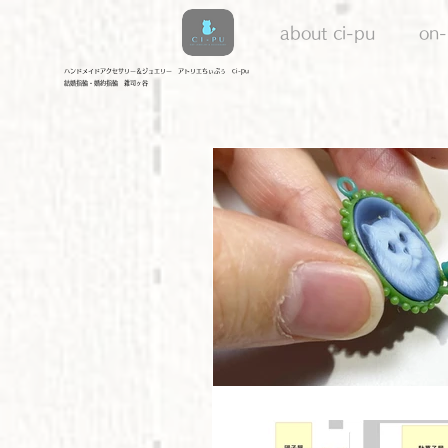
about ci-pu
on-
​ハンドメイドアクセサリー＆ジュエリー アトリエちぃぷぅ ci-pu
結婚指輪・婚約指輪 雑司ヶ谷