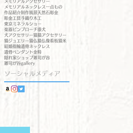
メモリアルアクセサリー
メモリアルネックレス
一点もの
作品紹介
制作風景
天然石
彫金
彫金工具
手織り
木工
東京ミネラルショー
楽器ピンブローチ
漆
犬
犬アクセサリー
猫
猫アクセサリー
猫ジュエリー
猫仏
猫仏像
看板猫
米
結婚指輪
遺骨ネックレス
遺骨ペンダント
金時
隠れ家ショップ
雑司が谷
雑司が谷gallery
ソーシャルメディア