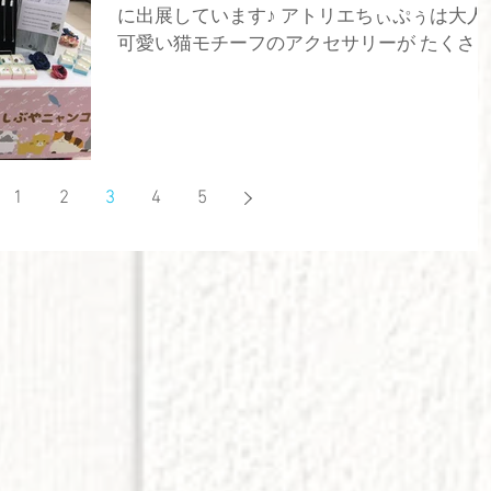
に出展しています♪ アトリエちぃぷぅは大人
可愛い猫モチーフのアクセサリーが たくさ
ありますよ(^^)/ シルバーやK10の一点もの天
然石のジュエリーも多数ありますので ぜひ
手にとってごらんくださいませ♪ ...
1
2
3
4
5