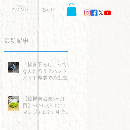
イベント
ちぃP
最新記事
展
「描き下ろし」って
なんだろう？ハンド
ち
メイド界隈での生成AI
の使い方を考える。
【糖尿病治療3ヶ月
目】HbA1cが5.0に！
マンジャロ2ヶ月で感
じた大きな変化と嬉
しい成果