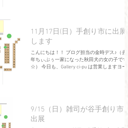
すよー☆ 場所は130でーす♪ぜひ見に来てネー
♪ ...
11月17日(日）手創り市に出展
します
こんにちは！！ ブログ担当の金時デス♪（去
年ちぃぷぅ一家になった秋田犬の女の子です
☆） 今日も、Gallery ci-pu は営業しますヨー♪
Gallery ci-pu の営業日 土・日・月曜日
13：00～18：00 ←営業時間変更しました
...
9/15（日）雑司が谷手創り市
出展