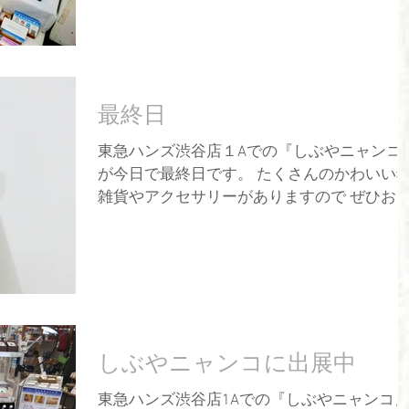
ます♪ 新作コーナーです(^^♪ 春夏にむけてボ
リュームのあるシンプルなデザインが多いで
す♪ 人気のギメルリングシリーズ♪ ...
最終日
東急ハンズ渋谷店１Aでの『しぶやニャンコ
が今日で最終日です。 たくさんのかわいい猫
雑貨やアクセサリーがありますので ぜひお
ち寄りください♪ アトリエちぃぷぅも大人可
愛い猫アクセサリー&ジュエリーを たくさん
用意してお待ちしております(^^♪ ...
しぶやニャンコに出展中
東急ハンズ渋谷店1Aでの『しぶやニャンコ