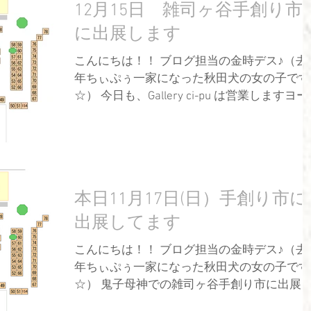
12月15日 雑司ヶ谷手創り市
に出展します
こんにちは！！ ブログ担当の金時デス♪（去
年ちぃぷぅ一家になった秋田犬の女の子です
☆） 今日も、Gallery ci-pu は営業しますヨー♪
Gallery ci-pu の営業日 土・日・月曜日
13：00～18：00 ...
本日11月17日(日）手創り市に
出展してます
こんにちは！！ ブログ担当の金時デス♪（去
年ちぃぷぅ一家になった秋田犬の女の子です
☆） 鬼子母神での雑司ヶ谷手創り市に出展し
ますヨー♪ なのでショップはお休みになりま