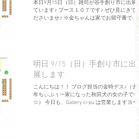
本日9月15日（日）雑司が谷手創り市に出展
ています♪ ブース１０７です♪ ぜひ見にきてく
ださいませ♪ ※金ちゃんは家でお留守番で
す。 雑司が谷手創り市に出展のためショップ
はお休みいたします。
明日 9/15（日）手創り市に出
展します
こんにちは！！ ブログ担当の金時デス♪（去
年ちぃぷぅ一家になった秋田犬の女の子です
☆） 今日も、Gallery ci-pu は営業しますヨー♪
とーっても涼しくで金ちゃんはルンルン過ご
しやすいデース♪ Gallery ci-pu の営業日 ...