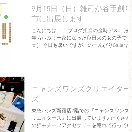
9月15日（日）雑司が谷手創り
市に出展します
こんにちは！！ ブログ担当の金時デス♪（去
年ちぃぷぅ一家になった秋田犬の女の子です
☆） 今日も暑いですが、のーんびりGallery ci-
pu は営業しますヨー♪ Gallery ci-pu の営業
日 土・日・月曜日 12：00～17：00...
ニャンズワンズクリエイター
ズ
東急ハンズ新宿店7階での『ニャンズワンズ
リエイターズ』に出展しています♪ たくさん
の猫モチーフアクセサリーを連れて行ってい