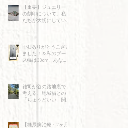
【重要】ジュエリー
の刻印について。私
たちが大切にしてい
る「信頼」のお話
HMJありがとうござい
ました！＆私のブー
ス幅は30cm、あなた
の身幅は15cm…？の
巻
雑司が谷の路地裏で
考える、地域猫との
「ちょうどいい」関
係
【糖尿病治療・2ヶ月