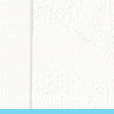
ー Information
ー