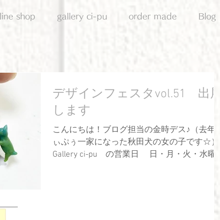
line shop
gallery ci-pu
order made
Blog
デザインフェスタvol.51 出
します
こんにちは！ブログ担当の金時デス♪（去年
ぃぷぅ一家になった秋田犬の女の子です☆）
Gallery ci-pu の営業日 日・月・火・水曜
日 13：00～18：00 『デザインフェスタ
vol.51』に出展しますよー♪ おなじみの「 ひと
りねこ...