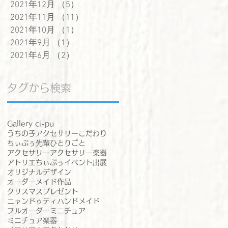
2021年12月
（5）
5件の記事
2021年11月
（11）
11件の記事
ん
2021年10月
（1）
1件の記事
2021年9月
（1）
1件の記事
お
2021年6月
（2）
2件の記事
タグから検索
Gallery ci-pu
うちの子アクセサリー
こだわり
ちぃぷぅ先輩
ひとりごと
アクセサリー
アクセサリー楽器
アトリエちぃぷぅ
イベント出展
オリジナルデザイン
オーダーメイド作品
クリスマスプレゼント
ニャンドゥティ
ハンドメイド
フルオーダー
ミニチュア
ミニチュア楽器