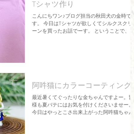
Tシャツ作り
こんにちワン♪ブログ担当の秋田犬の金時で
す。 今日はTシャツが欲しくてシルクスクリ
ーンを買ったお話でーす。 ということで、
ハク君をモチーフに絵を描いたのでそれをT
ャツにした動画を撮りましたー☆ これは出
上がりの写真でーす。お母しゃんはピンクが
好きですねー。...
阿吽猫にカラーコーティング
最近暑くてぐったりな金ちゃんですよー。皆
様も夏バテにはお気を付けくださいませー。
今日はやっとこさ出来上がった阿吽猫ちゃん
の紹介ですワン☆ 金剛力士像は仁王像とも
われ、一つは口を開けた阿形、もう一つは口