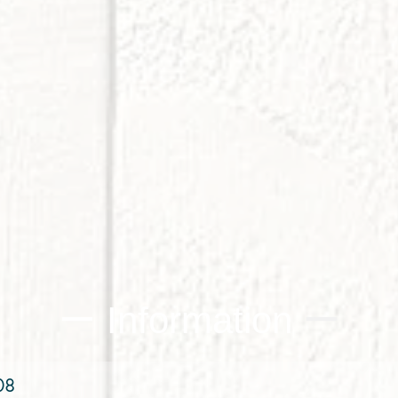
ー Information
ー
08