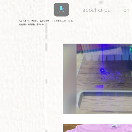
about ci-pu
on-
​ハンドメイドアクセサリー＆ジュエリー アトリエちぃぷぅ ci-pu
結婚指輪・婚約指輪 雑司ヶ谷