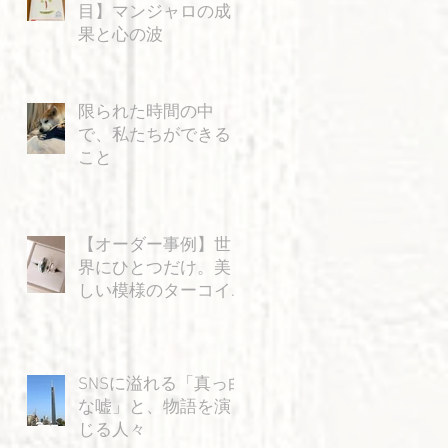
目】マンジャロの成
果と心の波
限られた時間の中
で、私たちができる
こと
【オーダー事例】世
界にひとつだけ。美
しい模様のターコイ
ズと「飛ぶ猫」の特
別なリング
SNSに溢れる「真っ白
な嘘」と、物語を演
じる人々