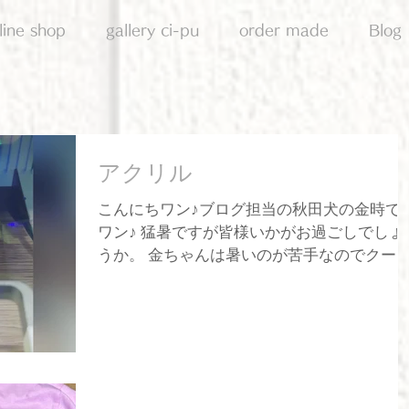
line shop
gallery ci-pu
order made
Blog
アクリル
こんにちワン♪ブログ担当の秋田犬の金時で
ワン♪ 猛暑ですが皆様いかがお過ごしでしょ
うか。 金ちゃんは暑いのが苦手なのでクー
ーが効いているお部屋で ぐーぐー寝てます
ン。 さてさて新しいレーザー彫刻機が仲間
りしたのですが、...