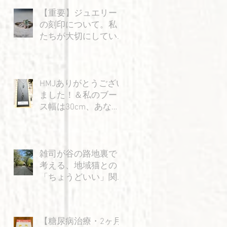
【重要】ジュエリー
の刻印について。私
たちが大切にしてい
る「信頼」のお話
コ
シ
来
HMJありがとうござい
ました！＆私のブー
ス幅は30cm、あなた
の身幅は15cm…？の
巻
雑司が谷の路地裏で
考える、地域猫との
「ちょうどいい」関
係
い
【糖尿病治療・2ヶ月