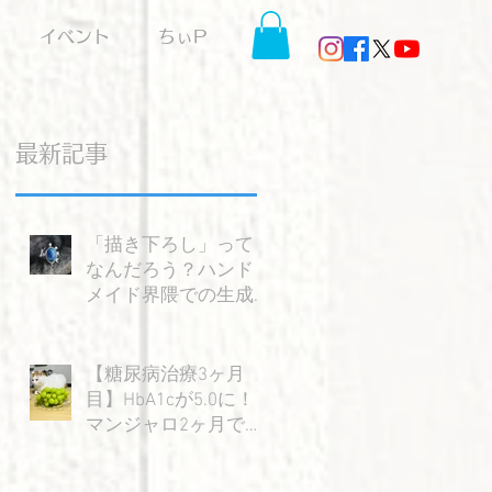
イベント
ちぃP
最新記事
「描き下ろし」って
す
なんだろう？ハンド
メイド界隈での生成AI
ラ
の使い方を考える。
ワ
入
【糖尿病治療3ヶ月
目】HbA1cが5.0に！
マンジャロ2ヶ月で感
じた大きな変化と嬉
しい成果