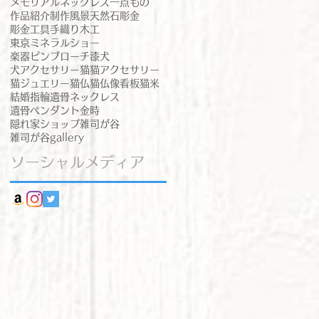
メモリアルネックレス
一点もの
作品紹介
制作風景
天然石
彫金
彫金工具
手織り
木工
東京ミネラルショー
楽器ピンブローチ
漆
犬
犬アクセサリー
猫
猫アクセサリー
猫ジュエリー
猫仏
猫仏像
看板猫
米
結婚指輪
遺骨ネックレス
遺骨ペンダント
金時
隠れ家ショップ
雑司が谷
雑司が谷gallery
ソーシャルメディア