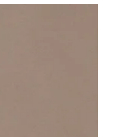
私たちの制作のインスピレーションの源
であり、大切な家族でもある「犬と猫」
との暮らし、そしてこれからについて少
しお話しさせてください。 巡る季節と、
重なる年齢 人間も動物も、命あるものに
は等しく「老い」と、その先にある
「死」が訪れます。 猫や犬の寿命は、人
間よりもずっと短く、長くても15〜20年
ほど。分かってはいても、その時間の短
さを改めて噛み締める日々です。 アトリ
エの看板猫でもある最年長の「ちぃぷ
ぅ」君は、今年で15歳になります。現在
は糖尿病などの持病があり、低血糖によ
る命の危機と隣り合わせの状況です。常
に目を離せない緊張感もありますが、彼
が穏やかに過ごせるよう見守っていま
す。 そして秋田犬の「金時」は9歳。病気
こそありませんが、若い頃に比べると寝