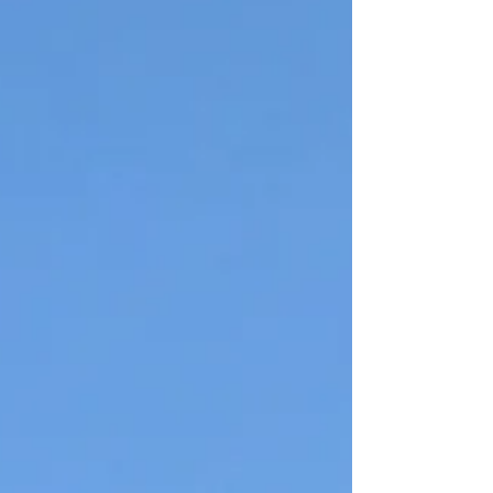
来てくださるお客様から、とっても特別
なフルオーダーをいただきましたのでご
紹介します！ 運命のルースとの出会い
と、デザイン選び お客様がお持ち込みく
ださったのは、息をのむほど綺麗な模様
（マトリックス）が入った、素晴らしい
ターコイズのルース（裸石）でした。 最
初はどんなデザインにするか未定でした
が、ショップにあるリングを実際に見て
いただきながらお話しするうちに、「オ
ープンリング」のスタイルに方向性が決
定！ 後日、私の方から4パターンのデザイ
ン画をご提案させていただき、その中か
らアトリエちぃぷぅでも人気の「飛ぶ
猫」のモチーフで制作していくことにな
りました。 こだわりを詰め込んだ制作プ
ロセス デザインが決まったら、いよいよ
形にしていきます。 まずは「ワックス」