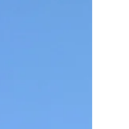
と呼ばれる、シルバーに鋳造する前の青
いロウのような素材で原型を制作。この
段階でお客様に実際のボリューム感や形
をしっかりとご確認いただきました。 GO
サインをいただいてから、いよいよシル
バーへ鋳造し、心を込めてピカピカに磨
き上げ