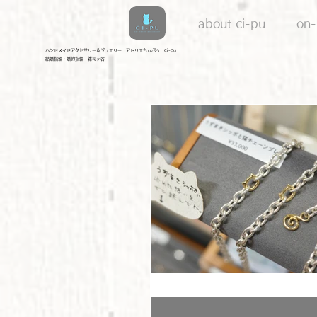
about ci-pu
on-
​ハンドメイドアクセサリー＆ジュエリー アトリエちぃぷぅ ci-pu
結婚指輪・婚約指輪 雑司ヶ谷