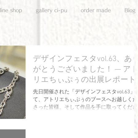
line shop
gallery ci-pu
order made
Blog
デザインフェスタvol.63、あ
がとうございました！ — ア
リエちぃぷぅの出展レポート
先日開催された「デザインフェスタvol.63」
て、アトリエちぃぷぅのブースへお越しくだ
さった皆様、そして作品を手に取ってくださ
った皆様、本当にありがとうございました！
5月開催のデザフェスへの出展は今回が初め
でしたが、とても楽しく、充実した2日間と