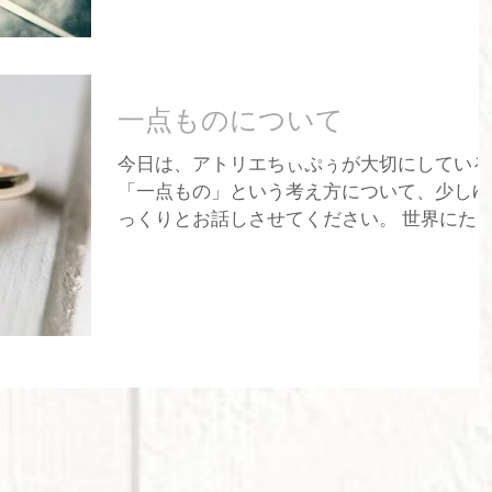
始まったデザイン もともと、私は「輪廻転
日だけではありませんでした。 ちぃぷぅとの
生」という言葉に強く惹かれてきました。 
生活 ちぃぷぅとの生活が始まると、私たち
ちゃんのくるんと丸まった「うずまきしっ
その愛くるしい仕草や、猫という生き物が持
ぽ」 その愛らしいフォルムを、魂が巡る「
つ独特のしなやかさ、そして何気ない瞬間に
廻」に見立ててデザインしました。 苦しみ
一点ものについて
見せる愛らしさに、すっかり魅了されてしま
連鎖を、愛の誓いに変えて 仏教において「
いました。 もともとジュエリー制作に携わっ
今日は、アトリエちぃぷぅが大切にしている
廻」という言葉は、本来「逃れられない苦し
ていた私たちですが、日々猫と触れ合い、そ
「一点もの」という考え方について、少しゆ
みの連鎖」を指す、少し重い意味を持つ言葉
の温もりに癒やされるなかで、「この愛しさ
っくりとお話しさせてください。 世界にた
です。生と死を繰り返すことは、過酷な巡り
を、ず
たひとつ、という物語 私たちがジュエリー
合わせの象徴でもあります。 けれど、逆に
仕立てる時、いつも心にあるのは「世界でた
「もしその巡り合わせがずっと続いていくの
ったひとつの作品を届けたい」という願いで
なら、何度生まれ変わったとしても、必ずあ
す。 アトリエでは、waxを削ったり、地金を
なたを見つけ出したい」 逃れられない運命
叩いたり、一刻一刻とタガネで模様を刻んだ
嘆くのではなく、その運命を味方につけて、
り、シルクのような繊細なテクスチャーを施
何度でも愛する存在と再会する。 この一巻
したりしています。たとえ同じモチーフであ
の曲線には、そんな覚悟にも似た、時を超え
っても、その時の手の加減や、合わせる天然
て続く愛の誓いを込めています。 「何度生
石の表情によって、仕上がりは少しずつ異な
れ変わっても、君のそばに。」 「うずまき