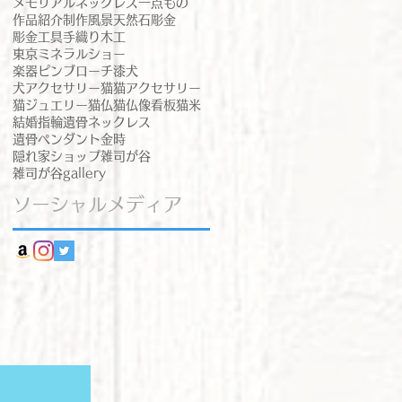
メモリアルネックレス
一点もの
作品紹介
制作風景
天然石
彫金
彫金工具
手織り
木工
東京ミネラルショー
楽器ピンブローチ
漆
犬
犬アクセサリー
猫
猫アクセサリー
猫ジュエリー
猫仏
猫仏像
看板猫
米
結婚指輪
遺骨ネックレス
遺骨ペンダント
金時
隠れ家ショップ
雑司が谷
雑司が谷gallery
ソーシャルメディア