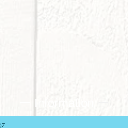
ー Information
ー
07