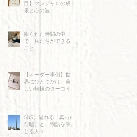
目】マンジャロの成
猫
果と心の波
は
輪
の
限られた時間の中
輪
で、私たちができる
こと
っ
を
【オーダー事例】世
界にひとつだけ。美
しい模様のターコイ
を
ズと「飛ぶ猫」の特
別なリング
き
SNSに溢れる「真っ白
ま
な嘘」と、物語を演
シ
じる人々