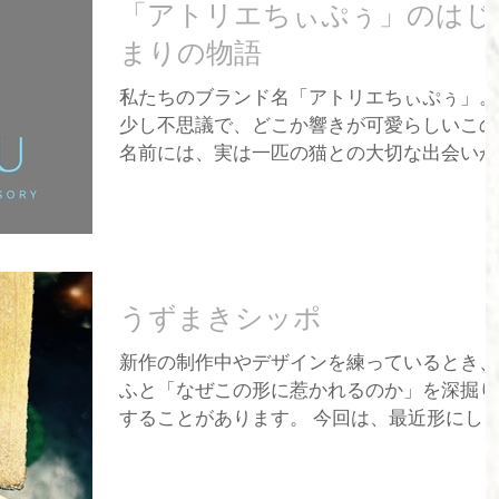
りました。今回は、ブースでの工夫や当日の
「アトリエちぃぷぅ」のはじ
様子を少しだけ振り返りたいと思います。 
まりの物語
回のブース作りについて 今回はSブースとい
う限られたスペースでの出展でしたが、限ら
私たちのブランド名「アトリエちぃぷぅ」。
れた中で「どうすれば見やすく、手に取って
少し不思議で、どこか響きが可愛らしいこの
いただけるか」を考え、工夫を凝らしまし
名前には、実は一匹の猫との大切な出会いが
た。 「猫モチーフ」の視認性： テーブルに
込められています。 物語のはじまりは、201
ールを立て、遠くからでも「猫モチーフの作
年。 ある日、家の庭に迷い込んできた一匹の
品がある！」と一目でわかるように布を掲げ
小さな子猫を保護したことがきっかけでし
ました。 ディスプレイの高さ： 実は、もう
た。 その子は本当に体が小さく、そして少し
し高さのあるディスプレイにしようかと迷っ
不思議な見た目をしていました。 しっぽの途
たのですが、今回は「お客様とたくさんお話
うずまきシッポ
中にケガを負っていたせいか、先っぽの方に
ししたい！」という思いから、あえて低めの
しか毛が生えていなかったのです。 その姿
ディスプレイにしてみました。 このディス
新作の制作中やデザインを練っているとき、
が、まるでトリミングされたプードルのよう
レイ、いかがでしたでしょうか？もし「もっ
ふと「なぜこの形に惹かれるのか」を深掘り
だったことから、私たちはその子を「小さな
とこうした方が見やすい」「ここはもっとこ
することがあります。 今回は、最近形にし
プードル」、略して「ちぃぷぅ」と名付け、
うしてほしい」といったご意見がありました
『うずまきシッポ』という作品ができるまで
家族として迎えることにしました。 ちぃぷ
ら、ぜひコメン
についてです。 「輪廻転生」という言葉か
が運んできてくれたのは、賑やかで幸せな毎