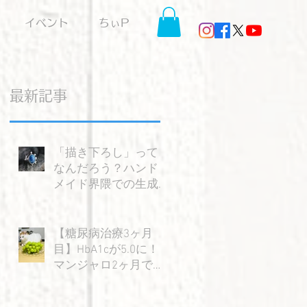
イベント
ちぃP
最新記事
り
ト
「描き下ろし」って
なんだろう？ハンド
メイド界隈での生成AI
の使い方を考える。
に
【糖尿病治療3ヶ月
目】HbA1cが5.0に！
マンジャロ2ヶ月で感
て
じた大きな変化と嬉
な
しい成果