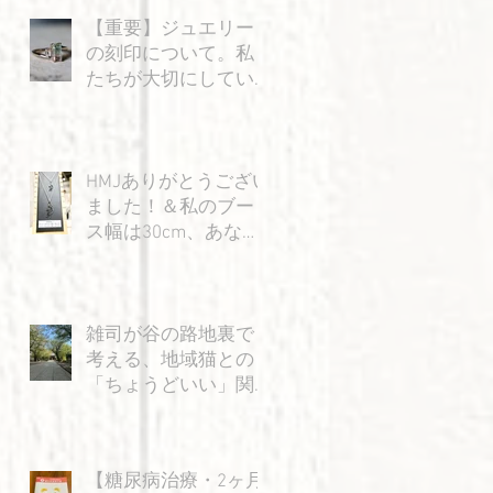
今
【重要】ジュエリー
の刻印について。私
たちが大切にしてい
る「信頼」のお話
ポ
1
HMJありがとうござい
ました！＆私のブー
ス幅は30cm、あなた
少
の身幅は15cm…？の
巻
雑司が谷の路地裏で
プ
考える、地域猫との
「ちょうどいい」関
係
た
ぅ
ら
【糖尿病治療・2ヶ月