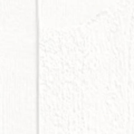
ります。 それは、機械で作る均一な美しさ
ッポ」を身に纏うとき、
は違う、「その瞬間にしか生まれない体温」
のようなものかもしれません。 「一期一会
の出会いが生む価値 私たちの作品を手に取
てくださるお客様との出会いもまた、かけが
えのない「一期一会」だと感じています。 
と目が合った瞬間に心が動いたり、身につけ
た時に「あ、これは自分のためのものだ」と
感じていただけたり……。そんな運命的な出
いを通じて、作品はお客様の一部になってい
きます。 「世界にこれひとつしかない」と
う事実は、持ち主の方