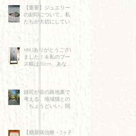
9
【重要】ジュエリー
の刻印について。私
たちが大切にしてい
る「信頼」のお話
HMJありがとうござい
ました！＆私のブー
ス幅は30cm、あなた
の身幅は15cm…？の
巻
雑司が谷の路地裏で
れ
考える、地域猫との
「ちょうどいい」関
係
【糖尿病治療・2ヶ月