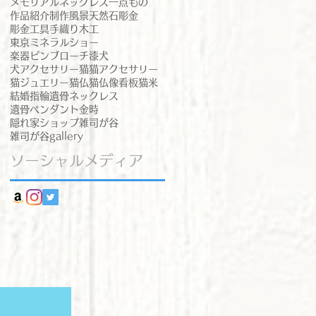
メモリアルネックレス
一点もの
作品紹介
制作風景
天然石
彫金
彫金工具
手織り
木工
東京ミネラルショー
楽器ピンブローチ
漆
犬
犬アクセサリー
猫
猫アクセサリー
猫ジュエリー
猫仏
猫仏像
看板猫
米
結婚指輪
遺骨ネックレス
遺骨ペンダント
金時
隠れ家ショップ
雑司が谷
雑司が谷gallery
ソーシャルメディア