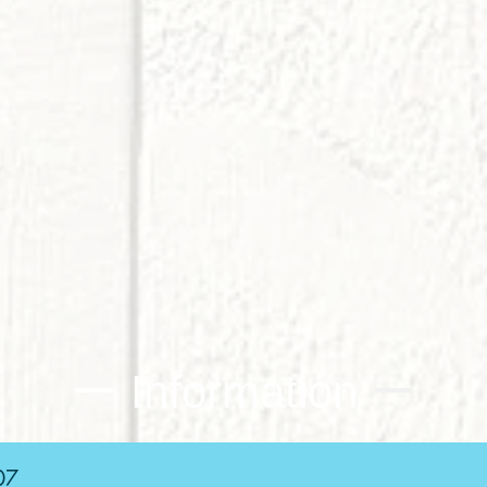
ー Information
ー
07