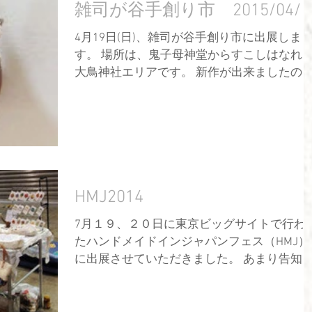
雑司が谷手創り市 2015/04/1
4月19日(日)、雑司が谷手創り市に出展しま
す。 場所は、鬼子母神堂からすこしはなれた
大鳥神社エリアです。 新作が出来ましたので
紹介します。 ●木玉ネックレス 【材
質】：天然木、silver925 ●ウッドベースピン
＆ペンダント...
HMJ2014
7月１９、２０日に東京ビッグサイトで行わ
たハンドメイドインジャパンフェス（HMJ）
に出展させていただきました。 あまり告知し
ておりませんでしたが、来場者の方々には大
変興味を示して頂き、また多くの出会いがあ