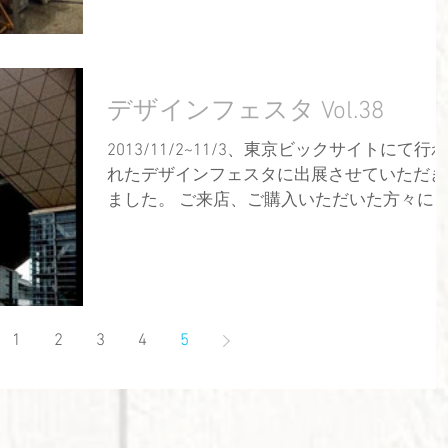
り、楽しい時間を過ごすことができました。
...
デザインフェスタ Vol.38
2013/11/2~11/3、東京ビックサイトにて行わ
れたデザインフェスタに出展させていただき
ました。 ご来店、ご購入いただいた方々にお
礼を申し上げます。ありがとうございまし
た。 今後も様々な作品を創作してまいります
ので、宜しくお願いします。
1
2
3
4
5