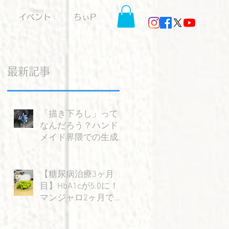
イベント
ちぃP
最新記事
「描き下ろし」って
なんだろう？ハンド
メイド界隈での生成AI
の使い方を考える。
【糖尿病治療3ヶ月
目】HbA1cが5.0に！
マンジャロ2ヶ月で感
じた大きな変化と嬉
しい成果