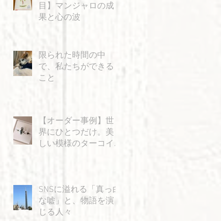
目】マンジャロの成
果と心の波
限られた時間の中
で、私たちができる
こと
【オーダー事例】世
界にひとつだけ。美
しい模様のターコイ
ズと「飛ぶ猫」の特
別なリング
SNSに溢れる「真っ白
な嘘」と、物語を演
じる人々