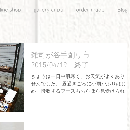
line shop
gallery ci-pu
order made
Blog
雑司が谷手創り市
2015/04/19 終了
きょうは一日中肌寒く、お天気がよくありま
せんでした。 昼過ぎごろに小雨がふりはじ
め、撤収するブースもちらほら見受けられま
したが、 わたしたちは傘をさして何とか最後
までがんばりました。 そんな中、ご来店・ご
購入いただいたお客様に厚く御礼申し上げま
す。 ...