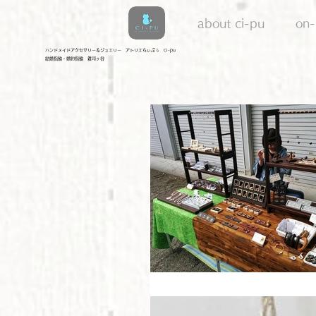
about ci-pu
on-
​ハンドメイドアクセサリー＆ジュエリー アトリエちぃぷぅ ci-pu
結婚指輪・婚約指輪 雑司ヶ谷