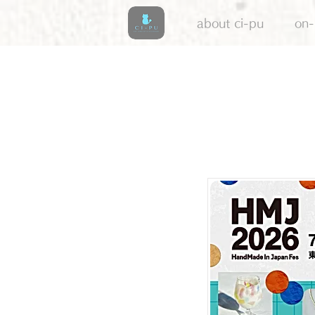
about ci-pu
on-