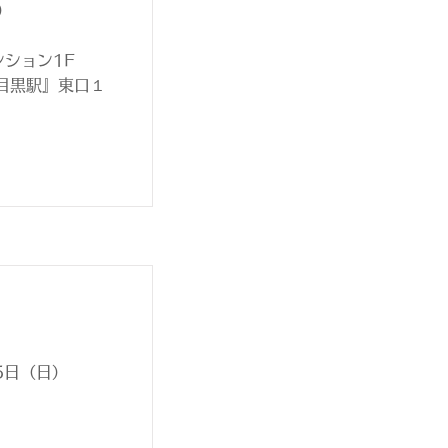
0）
ンション1F
目黒駅』東口１
15日（日）