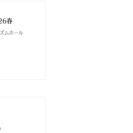
26春
プリズムホール
)