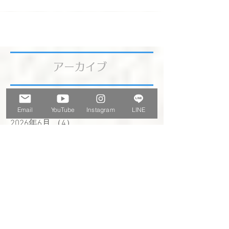
ゃんにはちょうどいい季節で毎日お昼寝
ルンルンですワン♪ 今日は新作ネコタイピ
ンの紹介でーす。 猫いっぱいにゃ ネコ
タイピン 一点ものですよー 流れ星に乗る
猫ネコタイピン ...
アーカイブ
Email
YouTube
Instagram
LINE
2026年8月
（1）
1件の記事
2026年7月
（5）
5件の記事
2026年6月
（4）
4件の記事
2026年5月
（4）
4件の記事
2026年4月
（5）
5件の記事
2026年2月
（2）
2件の記事
2025年12月
（1）
1件の記事
2025年11月
（1）
1件の記事