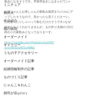
散歩になるそうです。早寝早起きしなきゃだワン⭐︎
ミニチュア
お父しゃんとお母しゃんの家飲み風景をYouTubeにア
秋田犬
ップしたそうなので、良かったら見てくださーい。
作品紹介
ただまったりしゃべって飲むだけだそうですwなぜ
始めたかよくわかりませんが、もの作り夫婦の1日の
猫の病気
終わりの家飲みとなっておりまーす。
オーダーメイド
https://youtube.com/@ateliercipu2395?
ギャラリー
si=cyWX5CwNTEvgkMat
うちの子アクセサリー
オーダーメイド記事
結婚指輪制作の記事
ものづくり記事
にゃんこ＆わんこ
雑司が谷gallery