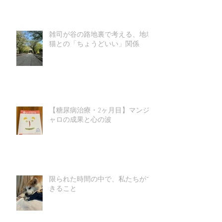
雑司が谷の路地裏で考える、地域
猫との「ちょうどいい」関係
【糖尿病治療・2ヶ月目】マンジ
ャロの成果と心の波
限られた時間の中で、私たちがで
きること