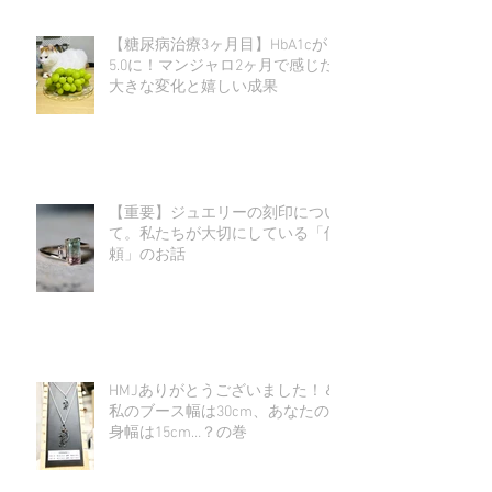
【糖尿病治療3ヶ月目】HbA1cが
5.0に！マンジャロ2ヶ月で感じた
大きな変化と嬉しい成果
【重要】ジュエリーの刻印につい
て。私たちが大切にしている「信
頼」のお話
HMJありがとうございました！＆
私のブース幅は30cm、あなたの
身幅は15cm…？の巻