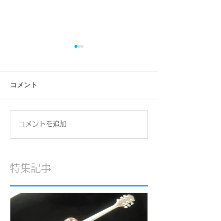
コメント
一眼レフカメラ
猫仏お香立て 
コメントを追加…
特集記事