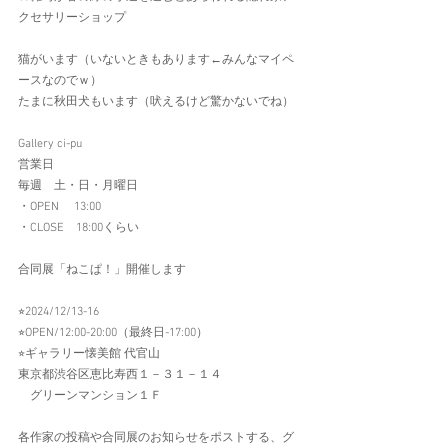
クセサリーショップ
猫がいます（いないときもあります←みんなマイペ
ースなのでｗ）　
たまに秋田犬もいます（吠えるけど驚かないでね）
Gallery ci-pu
営業日
毎週　土・日・月曜日
・OPEN 　13:00
・CLOSE　18:00くらい
合同展「ねこぱ！」開催します
⭐︎2024/12/13-16
⭐︎OPEN/12:00-20:00（最終日-17:00）
⭐︎ギャラリー懐美館 代官山
東京都渋谷区恵比寿西１－３１－１４
　グリーンマンション１Ｆ
各作家の投稿や合同展のお知らせをポストする、グ