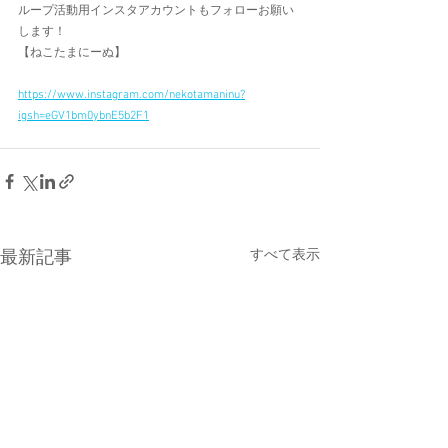
ループ活動用インスタアカウントもフォローお願い
します！
【ねこたまにーぬ】
https://www.instagram.com/nekotamaninu?
igsh=eGV1bm0ybnE5b2F1
すべて表示
最新記事