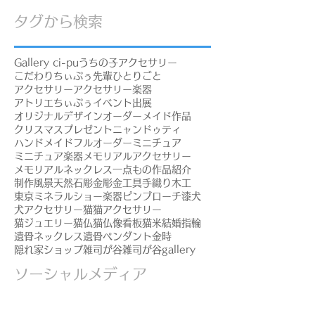
タグから検索
Gallery ci-pu
うちの子アクセサリー
こだわり
ちぃぷぅ先輩
ひとりごと
アクセサリー
アクセサリー楽器
アトリエちぃぷぅ
イベント出展
オリジナルデザイン
オーダーメイド作品
クリスマスプレゼント
ニャンドゥティ
ハンドメイド
フルオーダー
ミニチュア
ミニチュア楽器
メモリアルアクセサリー
メモリアルネックレス
一点もの
作品紹介
制作風景
天然石
彫金
彫金工具
手織り
木工
東京ミネラルショー
楽器ピンブローチ
漆
犬
犬アクセサリー
猫
猫アクセサリー
猫ジュエリー
猫仏
猫仏像
看板猫
米
結婚指輪
遺骨ネックレス
遺骨ペンダント
金時
隠れ家ショップ
雑司が谷
雑司が谷gallery
ソーシャルメディア