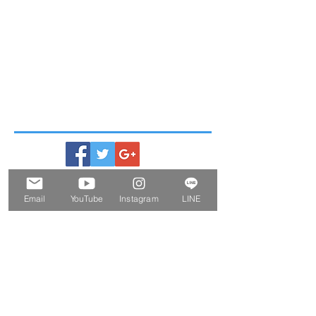
Email
YouTube
Instagram
LINE
ー Information
ー
2026.08.07
■ International Shipping Methods and Rates