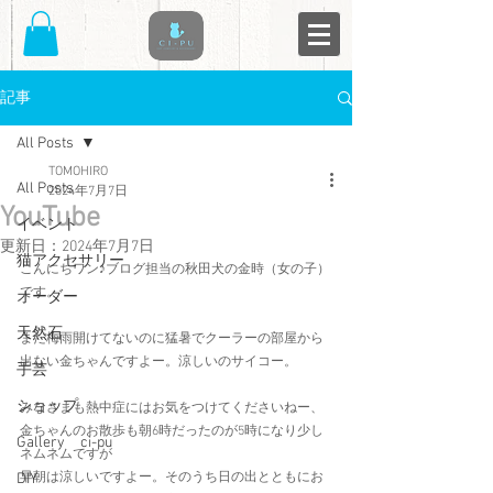
記事
All Posts
TOMOHIRO
All Posts
2024年7月7日
YouTube
イベント
更新日：
2024年7月7日
猫アクセサリー
こんにちワン♪ブログ担当の秋田犬の金時（女の子）
です。
オーダー
天然石
まだ梅雨開けてないのに猛暑でクーラーの部屋から
出ない金ちゃんですよー。涼しいのサイコー。
手芸
ショップ
みなさまも熱中症にはお気をつけてくださいねー、
金ちゃんのお散歩も朝6時だったのが5時になり少し
Gallery ci-pu
ネムネムですが
DIY
早朝は涼しいですよー。そのうち日の出とともにお