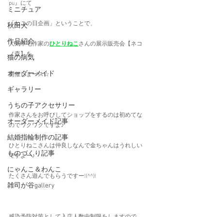
pu』にて
ミニチュア
「ねこの日企画」ということで、
秋田犬
作品紹介
人気羊毛作家の
ひとりねこ
さんの展示販売会【ネコ
ノ森】を
猫の病気
オーダーメイド
開催しまース☆
ギャラリー
うちの子アクセサリー
作家さんをお呼びしてショップをするのは初めてな
オーダーメイド記事
のでワクワクですよ♪
結婚指輪制作の記事
ひとりねこさんは仲良しなんで金ちゃんはうれしい
ものづくり記事
ですよー♪
にゃんこ＆わんこ
たくさん遊んでもらうですー!(^^)!
雑司が谷gallery