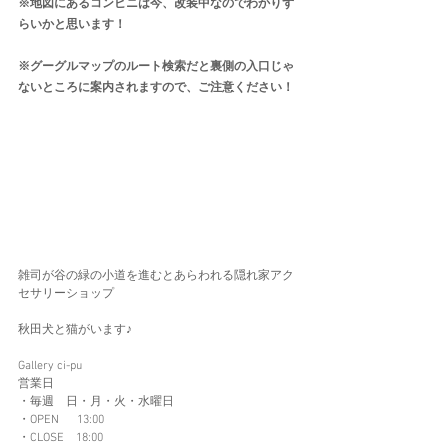
※地図にあるコンビニは今、改装中なのでわかりず
らいかと思います！
※グーグルマップのルート検索だと裏側の入口じゃ
ないところに案内されますので、ご注意ください！
雑司が谷の緑の小道を進むとあらわれる隠れ家アク
セサリーショップ
秋田犬と猫がいます♪
Gallery ci-pu
営業日
・毎週　日・月・火・水曜日
​・OPEN  　13:00
・CLOSE　18:00