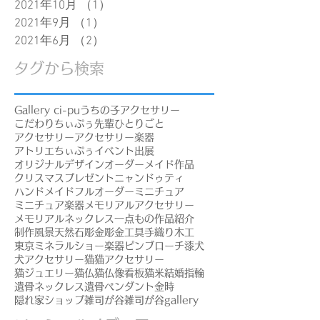
2021年10月
（1）
1件の記事
2021年9月
（1）
1件の記事
2021年6月
（2）
2件の記事
タグから検索
Gallery ci-pu
うちの子アクセサリー
こだわり
ちぃぷぅ先輩
ひとりごと
アクセサリー
アクセサリー楽器
アトリエちぃぷぅ
イベント出展
オリジナルデザイン
オーダーメイド作品
クリスマスプレゼント
ニャンドゥティ
ハンドメイド
フルオーダー
ミニチュア
ミニチュア楽器
メモリアルアクセサリー
メモリアルネックレス
一点もの
作品紹介
制作風景
天然石
彫金
彫金工具
手織り
木工
東京ミネラルショー
楽器ピンブローチ
漆
犬
犬アクセサリー
猫
猫アクセサリー
猫ジュエリー
猫仏
猫仏像
看板猫
米
結婚指輪
遺骨ネックレス
遺骨ペンダント
金時
隠れ家ショップ
雑司が谷
雑司が谷gallery