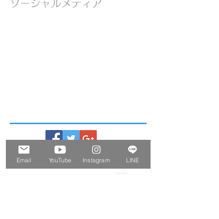
ソーシャルメディア
Email
YouTube
Instagram
LINE
ー Information
ー
2026.08.07
■ International Shipping Methods and Rates