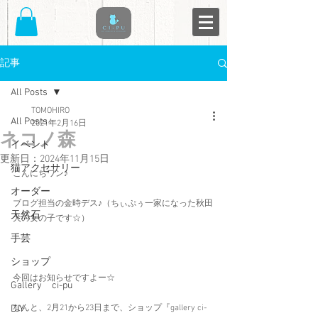
記事
All Posts
TOMOHIRO
All Posts
2021年2月16日
ネコノ森
イベント
更新日：
2024年11月15日
猫アクセサリー
こんにちワン♪
オーダー
ブログ担当の金時デス♪（ちぃぷぅ一家になった秋田
天然石
犬の女の子です☆）
手芸
ショップ
今回はお知らせですよー☆
Gallery ci-pu
DIY
なんと、2月21から23日まで、ショップ『gallery ci-