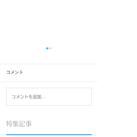
コメント
デザフェス
デザフェス62が終わって
コメントを追加…
特集記事