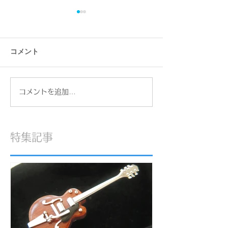
コメント
合同展『ねこぱ！』
コメントを追加…
『ものづくり』
わり ～ラクワ
特集記事