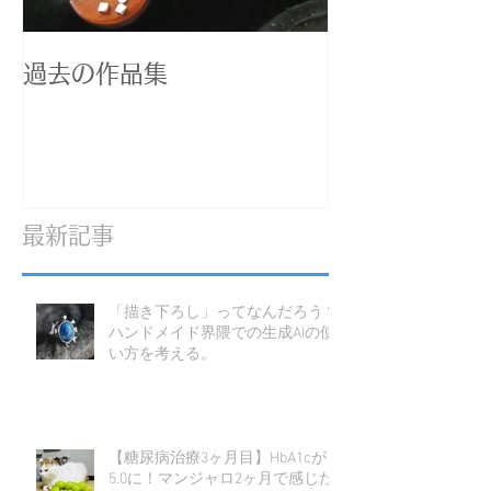
過去の作品集
最新記事
「描き下ろし」ってなんだろう？
ハンドメイド界隈での生成AIの使
い方を考える。
【糖尿病治療3ヶ月目】HbA1cが
5.0に！マンジャロ2ヶ月で感じた