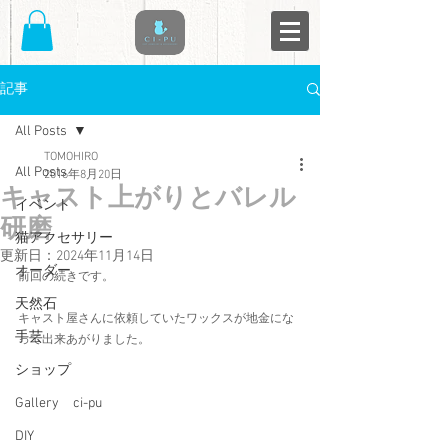
記事
All Posts
TOMOHIRO
All Posts
2016年8月20日
キャスト上がりとバレル
イベント
研磨
猫アクセサリー
更新日：
2024年11月14日
オーダー
前回の続きです。
天然石
キャスト屋さんに依頼していたワックスが地金にな
手芸
って出来あがりました。
ショップ
Gallery ci-pu
DIY