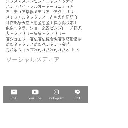
クリスマスプレゼント
ニャンドゥティ
ハンドメイド
フルオーダー
ミニチュア
ミニチュア楽器
メモリアルアクセサリー
メモリアルネックレス
一点もの
作品紹介
制作風景
天然石
彫金
彫金工具
手織り
木工
東京ミネラルショー
楽器ピンブローチ
漆
犬
犬アクセサリー
猫
猫アクセサリー
猫ジュエリー
猫仏
猫仏像
看板猫
米
結婚指輪
遺骨ネックレス
遺骨ペンダント
金時
隠れ家ショップ
雑司が谷
雑司が谷gallery
ソーシャルメディア
Email
YouTube
Instagram
LINE