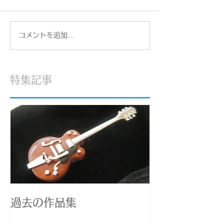
一眼レフカメラ
猫仏お香立て 
コメントを追加…
特集記事
過去の作品集