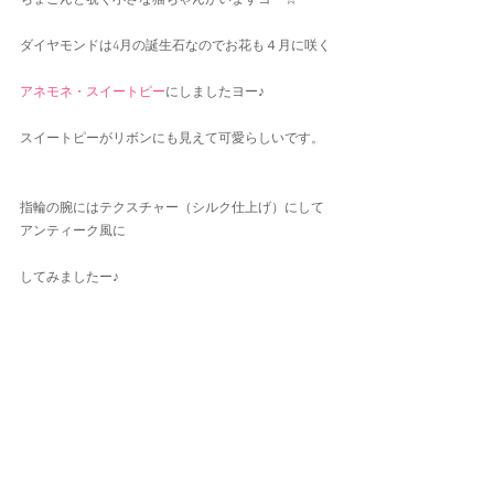
ちょこんと覗く小さな猫ちゃんがいますヨー☆
ダイヤモンドは4月の誕生石なのでお花も４月に咲く
アネモネ・スイートピー
にしましたヨー♪
スイートピーがリボンにも見えて可愛らしいです。
指輪の腕にはテクスチャー（シルク仕上げ）にして
アンティーク風に
してみましたー♪