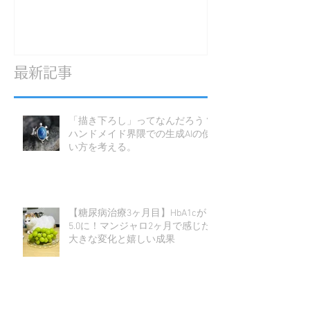
最新記事
「描き下ろし」ってなんだろう？
ハンドメイド界隈での生成AIの使
い方を考える。
【糖尿病治療3ヶ月目】HbA1cが
5.0に！マンジャロ2ヶ月で感じた
大きな変化と嬉しい成果