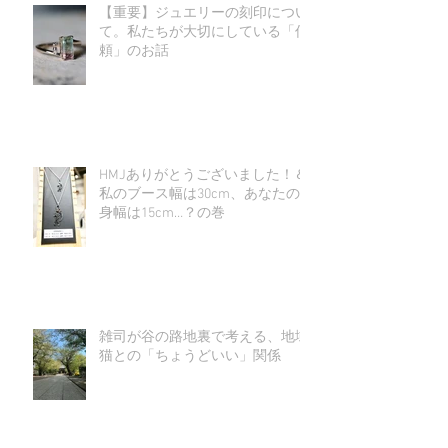
【重要】ジュエリーの刻印につい
て。私たちが大切にしている「信
頼」のお話
HMJありがとうございました！＆
私のブース幅は30cm、あなたの
身幅は15cm…？の巻
雑司が谷の路地裏で考える、地域
猫との「ちょうどいい」関係