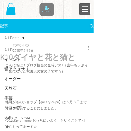
記事
All Posts
TOMOHIRO
All Posts
2020年4月9日
K10ダイヤと花と猫と
イベント
こんにちは！ブログ担当の金時デス♪（去年ちぃぷぅ
猫アクセサリー
一家になった秋田犬の女の子です☆）
オーダー
天然石
手芸
雑司が谷のショップ【gallery ci-pu】は５月６日まで
ショップ
休業を延長することにしました。
Gallery ci-pu
今はstay at home おうちにいよう　ということで引
DIY
きこもってまーす☆