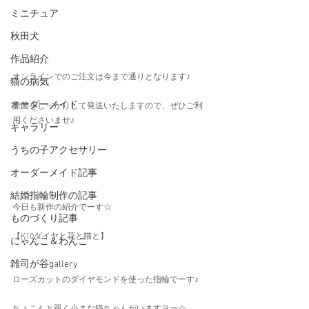
ミニチュア
秋田犬
作品紹介
オンラインでのご注文は今まで通りとなります♪
猫の病気
オーダーメイド
除菌をしっかりして発送いたしますので、ぜひご利
用くださいませ♪
ギャラリー
うちの子アクセサリー
オーダーメイド記事
結婚指輪制作の記事
今日も新作の紹介でーす☆
ものづくり記事
【K10ダイヤと花と猫と】
にゃんこ＆わんこ
雑司が谷gallery
ローズカットのダイヤモンドを使った指輪でーす♪