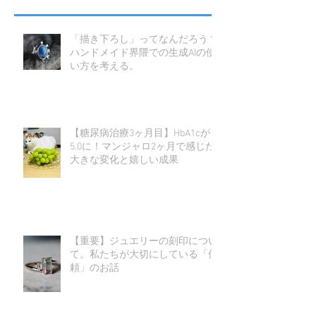
「描き下ろし」ってなんだろう？
ハンドメイド界隈での生成AIの使
い方を考える。
【糖尿病治療3ヶ月目】HbA1cが
5.0に！マンジャロ2ヶ月で感じた
大きな変化と嬉しい成果
【重要】ジュエリーの刻印につい
て。私たちが大切にしている「信
頼」のお話