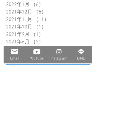
2022年1月
（6）
6件の記事
2021年12月
（5）
5件の記事
2021年11月
（11）
11件の記事
2021年10月
（1）
1件の記事
2021年9月
（1）
1件の記事
2021年6月
（2）
2件の記事
タグから検索
Email
YouTube
Instagram
LINE
Gallery ci-pu
うちの子アクセサリー
こだわり
ちぃぷぅ先輩
ひとりごと
アクセサリー
アクセサリー楽器
アトリエちぃぷぅ
イベント出展
オリジナルデザイン
オーダーメイド作品
クリスマスプレゼント
ニャンドゥティ
ハンドメイド
フルオーダー
ミニチュア
ミニチュア楽器
メモリアルアクセサリー
メモリアルネックレス
一点もの
作品紹介
制作風景
天然石
彫金
彫金工具
手織り
木工
東京ミネラルショー
楽器ピンブローチ
漆
犬
犬アクセサリー
猫
猫アクセサリー