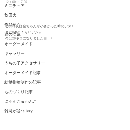
12：00～17:00
ミニチュア
秋田犬
作品紹介
この写真は金ちゃんが小さかった時のデス♪
まだ8キロくらいデシ☆
猫の病気
今は20キロになりましたヨー♪
オーダーメイド
ギャラリー
うちの子アクセサリー
オーダーメイド記事
結婚指輪制作の記事
ものづくり記事
にゃんこ＆わんこ
雑司が谷gallery