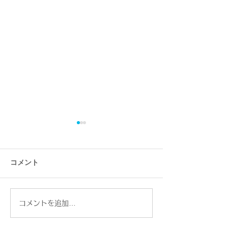
コメント
合同展『ねこぱ！』
コメントを追加…
『ものづくり』
わり ～ラクワ