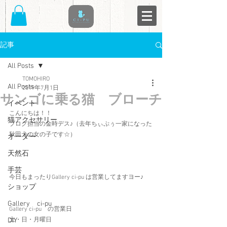
記事
All Posts
TOMOHIRO
All Posts
2019年7月1日
サンゴに乗る猫 ブローチ
イベント
こんにちは！！
猫アクセサリー
ブログ担当の金時デス♪（去年ちぃぷぅ一家になった
秋田犬の女の子です☆）
オーダー
天然石
手芸
今日もまったりGallery ci-pu は営業してますヨー♪
ショップ
Gallery ci-pu
Gallery ci-pu　の営業日　
DIY
土・日・月曜日