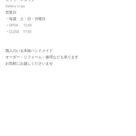
セサリーショップ
Gallery ci-pu
営業日
・毎週　土・日・月曜日
​・OPEN  　12:00
・CLOSE　17:00
職人のいる本格ハンドメイド
オーダー・リフォーム・修理なども承ります
お気軽にお越しくださいませ