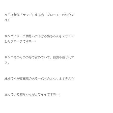
今日は新作『サンゴに座る猫　ブローチ』の紹介デ
ス♪
サンゴに座って物思いにふける猫ちゃんをデザイン
したブローチですヨー♪
サンゴそのものの形で留めていて、自然を感じれマ
ス。
繊細ですが存在感のある一点ものとなりますデス☆
座っている猫ちゃんがカワイイですヨー♪