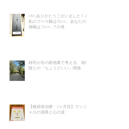
HMJありがとうございました！＆
私のブース幅は30cm、あなたの
身幅は15cm…？の巻
雑司が谷の路地裏で考える、地域
猫との「ちょうどいい」関係
【糖尿病治療・2ヶ月目】マンジ
ャロの成果と心の波