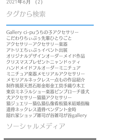
2021年6月
（2）
2件の記事
タグから検索
Gallery ci-pu
うちの子アクセサリー
こだわり
ちぃぷぅ先輩
ひとりごと
アクセサリー
アクセサリー楽器
アトリエちぃぷぅ
イベント出展
オリジナルデザイン
オーダーメイド作品
クリスマスプレゼント
ニャンドゥティ
ハンドメイド
フルオーダー
ミニチュア
ミニチュア楽器
メモリアルアクセサリー
メモリアルネックレス
一点もの
作品紹介
制作風景
天然石
彫金
彫金工具
手織り
木工
東京ミネラルショー
楽器ピンブローチ
漆
犬
犬アクセサリー
猫
猫アクセサリー
猫ジュエリー
猫仏
猫仏像
看板猫
米
結婚指輪
遺骨ネックレス
遺骨ペンダント
金時
隠れ家ショップ
雑司が谷
雑司が谷gallery
ソーシャルメディア