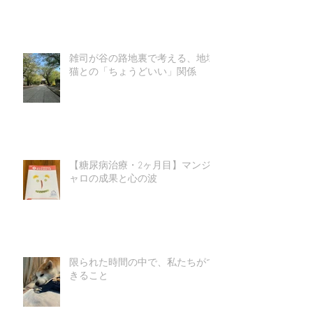
雑司が谷の路地裏で考える、地域
猫との「ちょうどいい」関係
【糖尿病治療・2ヶ月目】マンジ
ャロの成果と心の波
限られた時間の中で、私たちがで
きること