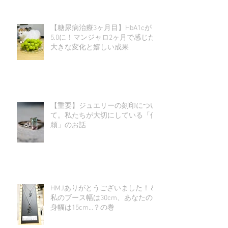
【糖尿病治療3ヶ月目】HbA1cが
5.0に！マンジャロ2ヶ月で感じた
大きな変化と嬉しい成果
【重要】ジュエリーの刻印につい
て。私たちが大切にしている「信
頼」のお話
HMJありがとうございました！＆
私のブース幅は30cm、あなたの
身幅は15cm…？の巻