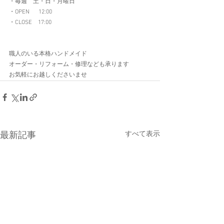
・毎週　土・日・月曜日
​・OPEN  　12:00
・CLOSE　17:00
職人のいる本格ハンドメイド
オーダー・リフォーム・修理なども承ります
お気軽にお越しくださいませ
すべて表示
最新記事