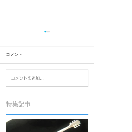
コメント
一眼レフカメラ
猫仏お香立て 
コメントを追加…
特集記事