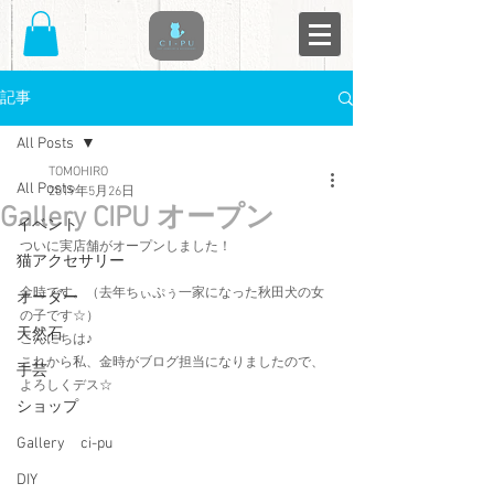
記事
All Posts
TOMOHIRO
All Posts
2019年5月26日
Gallery CIPU オープン
イベント
ついに実店舗がオープンしました！
猫アクセサリー
金時です。（去年ちぃぷぅ一家になった秋田犬の女
オーダー
の子です☆）
天然石
こんにちは♪
これから私、金時がブログ担当になりましたので、
手芸
よろしくデス☆
ショップ
Gallery ci-pu
DIY