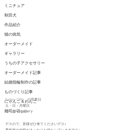
ミニチュア
秋田犬
作品紹介
猫の病気
オーダーメイド
ギャラリー
うちの子アクセサリー
オーダーメイド記事
結婚指輪制作の記事
ものづくり記事
Gallery CIPU　の営業日　
にゃんこ＆わんこ
土・日・月曜日
雑司が谷gallery
12：00～17:00
デスので、皆様ぜひ来てくださいデス♪