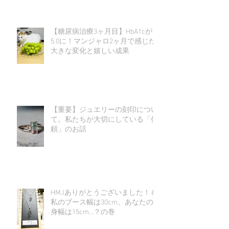
【糖尿病治療3ヶ月目】HbA1cが
5.0に！マンジャロ2ヶ月で感じた
大きな変化と嬉しい成果
【重要】ジュエリーの刻印につい
て。私たちが大切にしている「信
頼」のお話
HMJありがとうございました！＆
私のブース幅は30cm、あなたの
身幅は15cm…？の巻