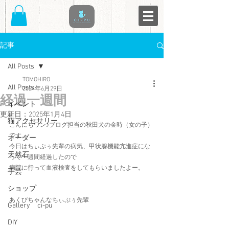
記事
All Posts
TOMOHIRO
All Posts
2024年6月29日
経過一週間
イベント
更新日：
2025年1月4日
猫アクセサリー
こんにちワン♪ブログ担当の秋田犬の金時（女の子）
です。
オーダー
今日はちぃぷぅ先輩の病気、甲状腺機能亢進症にな
天然石
って一週間経過したので
病院に行って血液検査をしてもらいましたよー。
手芸
ショップ
あくびちゃんなちぃぷぅ先輩
Gallery ci-pu
DIY