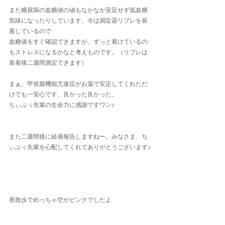
また糖尿病の血糖値の値もなかなか安定せず低血糖
気味になったりしています。今は測定器リブレを装
着しているので
血糖値をすぐ確認できますが、ずっと着けているの
もストレスになるかなと考えものです。（リブレは
装着後二週間測定できます）
まぁ、甲状腺機能亢進症がお薬で安定してくれただ
けでも一安心です、良かった良かった。
ちぃぷぅ先輩の生命力に感謝ですワン♪
また二週間後に経過報告しますねー。みなさま、ち
ぃぷぅ先輩を心配してくれてありがとうございます♪
夜散歩でめっちゃ空がピンクでしたよ