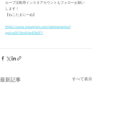
ループ活動用インスタアカウントもフォローお願い
します！
【ねこたまにーぬ】
https://www.instagram.com/nekotamaninu?
igsh=eGV1bm0ybnE5b2F1
すべて表示
最新記事