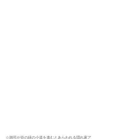
☆雑司が谷の緑の小道を進むとあらわれる隠れ家ア