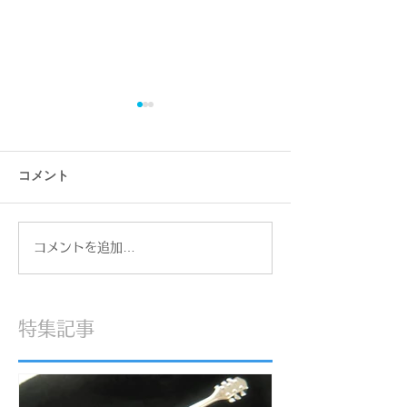
コメント
退院しました
甲状腺機能亢進症かも
コメントを追加…
特集記事