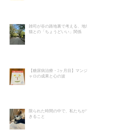
雑司が谷の路地裏で考える、地域
猫との「ちょうどいい」関係
【糖尿病治療・2ヶ月目】マンジ
ャロの成果と心の波
限られた時間の中で、私たちがで
きること