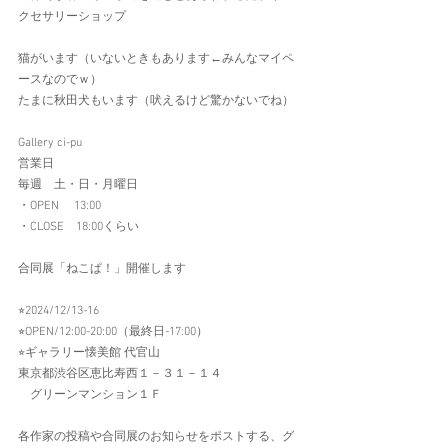
クセサリーショップ
猫がいます（いないときもあります←みんなマイペ
ースなのでｗ）　
たまに秋田犬もいます（吠えるけど驚かないでね）
Gallery ci-pu
営業日
毎週　土・日・月曜日
・OPEN 　13:00
・CLOSE　18:00くらい
合同展「ねこぱ！」開催します
⭐︎2024/12/13-16
⭐︎OPEN/12:00-20:00（最終日-17:00）
⭐︎ギャラリー懐美館 代官山
東京都渋谷区恵比寿西１－３１－１４
　グリーンマンション１Ｆ
各作家の投稿や合同展のお知らせをポストする、グ