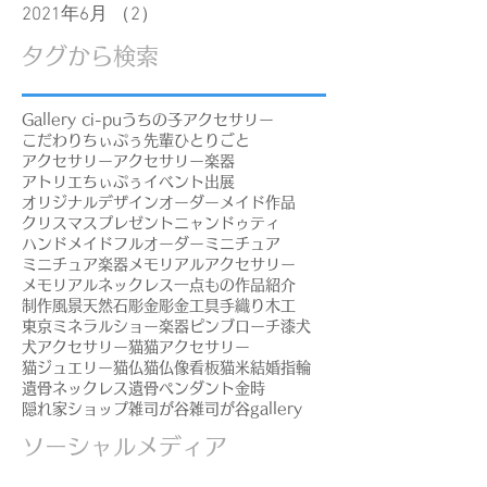
2021年6月
（2）
2件の記事
タグから検索
Gallery ci-pu
うちの子アクセサリー
こだわり
ちぃぷぅ先輩
ひとりごと
アクセサリー
アクセサリー楽器
アトリエちぃぷぅ
イベント出展
オリジナルデザイン
オーダーメイド作品
クリスマスプレゼント
ニャンドゥティ
ハンドメイド
フルオーダー
ミニチュア
ミニチュア楽器
メモリアルアクセサリー
メモリアルネックレス
一点もの
作品紹介
制作風景
天然石
彫金
彫金工具
手織り
木工
東京ミネラルショー
楽器ピンブローチ
漆
犬
犬アクセサリー
猫
猫アクセサリー
猫ジュエリー
猫仏
猫仏像
看板猫
米
結婚指輪
遺骨ネックレス
遺骨ペンダント
金時
隠れ家ショップ
雑司が谷
雑司が谷gallery
ソーシャルメディア