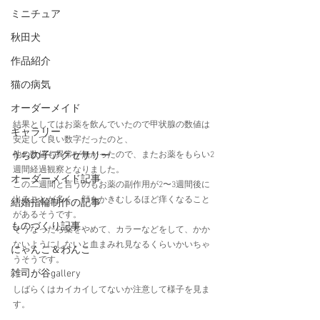
ミニチュア
秋田犬
作品紹介
猫の病気
オーダーメイド
結果としてはお薬を飲んでいたので甲状腺の数値は
ギャラリー
安定して良い数字だったのと、
うちの子アクセサリー
他の数値も異常が無かったので、またお薬をもらい2
週間経過観察となりました。
オーダーメイド記事
この二週間と言うのもお薬の副作用が2〜3週間後に
出ることが多く、顔をかきむしるほど痒くなること
結婚指輪制作の記事
があるそうです。
ものづくり記事
そうなったら薬をやめて、カラーなどをして、かか
ないようにしないと血まみれ見なるくらいかいちゃ
にゃんこ＆わんこ
うそうです。
雑司が谷gallery
しばらくはカイカイしてないか注意して様子を見ま
す。