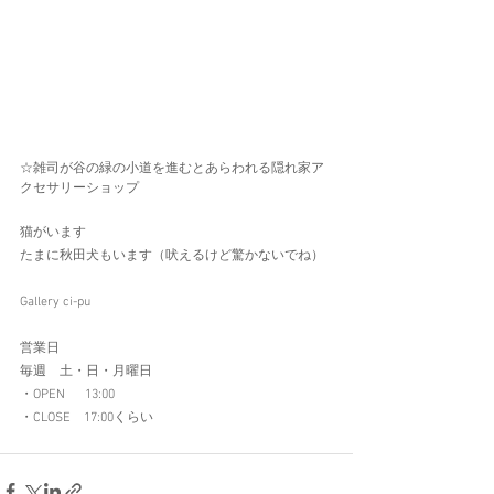
☆雑司が谷の緑の小道を進むとあらわれる隠れ家ア
クセサリーショップ   
猫がいます　
たまに秋田犬もいます（吠えるけど驚かないでね）
Gallery ci-pu  
営業日 
毎週　土・日・月曜日 
・OPEN  　13:00 
・CLOSE　17:00くらい