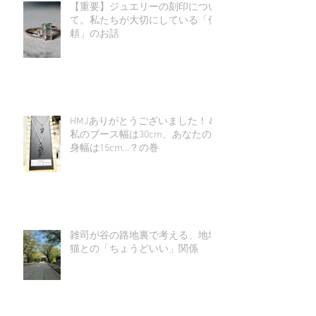
【重要】ジュエリーの刻印につい
て。私たちが大切にしている「信
頼」のお話
HMJありがとうございました！＆
私のブース幅は30cm、あなたの
身幅は15cm…？の巻
雑司が谷の路地裏で考える、地域
猫との「ちょうどいい」関係