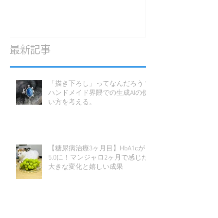
最新記事
「描き下ろし」ってなんだろう？
ハンドメイド界隈での生成AIの使
い方を考える。
【糖尿病治療3ヶ月目】HbA1cが
5.0に！マンジャロ2ヶ月で感じた
大きな変化と嬉しい成果