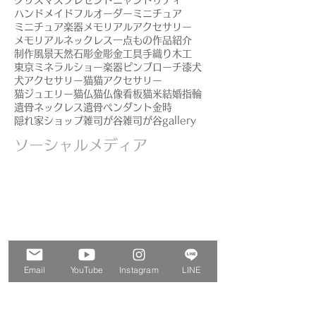
ハンドメイド
フルオーダー
ミニチュア
ミニチュア楽器
メモリアルアクセサリー
メモリアルネックレス
一点もの
作品紹介
制作風景
天然石
彫金
彫金工具
手織り
木工
東京ミネラルショー
楽器ピンブローチ
漆
犬
犬アクセサリー
猫
猫アクセサリー
猫ジュエリー
猫仏
猫仏像
看板猫
米
結婚指輪
遺骨ネックレス
遺骨ペンダント
金時
隠れ家ショップ
雑司が谷
雑司が谷gallery
ソーシャルメディア
Email
YouTube
Instagram
LINE