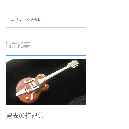
コメントを追加…
【糖尿病治療3ヶ月目】
【重要】ジュエ
HbA1cが5.0に！マンジャ
印について。私
ロ2ヶ月で感じた大きな変
切にしている「
化と嬉しい成果
お話
特集記事
過去の作品集