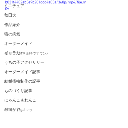
b831f4402ab3e9b281dcd4a83a/360p/mp4/file.m
ミニチュア
p4
秋田犬
作品紹介
猫の病気
オーダーメイド
ギャラリー
こたつ大好き金時ですワン♪
うちの子アクセサリー
オーダーメイド記事
結婚指輪制作の記事
ものづくり記事
にゃんこ＆わんこ
雑司が谷gallery