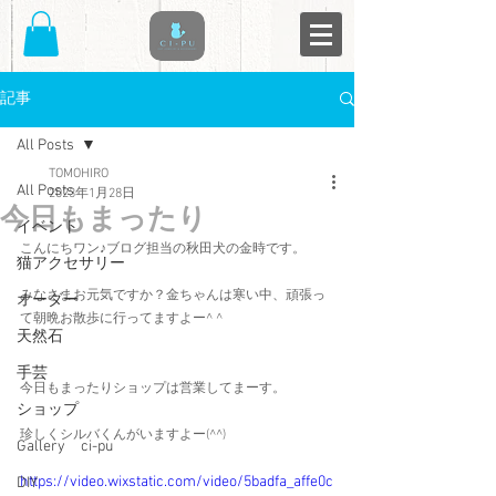
記事
All Posts
TOMOHIRO
All Posts
2023年1月28日
今日もまったり
イベント
こんにちワン♪ブログ担当の秋田犬の金時です。
猫アクセサリー
みなさまお元気ですか？金ちゃんは寒い中、頑張っ
オーダー
て朝晩お散歩に行ってますよー^ ^
天然石
手芸
今日もまったりショップは営業してまーす。
ショップ
珍しくシルバくんがいますよー(^^)
Gallery ci-pu
https://video.wixstatic.com/video/5badfa_affe0c
DIY