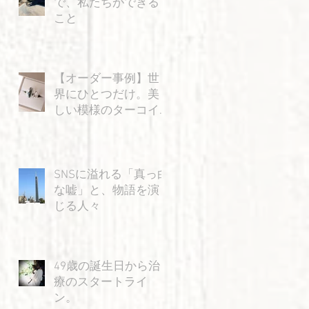
で、私たちができる
こと
【オーダー事例】世
界にひとつだけ。美
しい模様のターコイ
ズと「飛ぶ猫」の特
別なリング
SNSに溢れる「真っ白
な嘘」と、物語を演
じる人々
49歳の誕生日から治
療のスタートライ
ン。