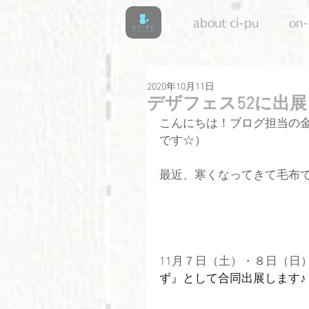
about ci-pu
on-
2020年10月11日
デザフェス52に出
こんにちは！ブログ担当の
です☆）
最近、寒くなってきて毛布
11月７日（土）・８日（日
ず』として合同出展します♪