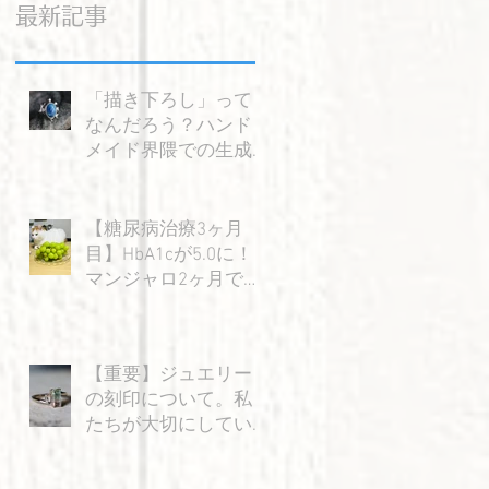
最新記事
「描き下ろし」って
なんだろう？ハンド
メイド界隈での生成AI
の使い方を考える。
【糖尿病治療3ヶ月
目】HbA1cが5.0に！
マンジャロ2ヶ月で感
じた大きな変化と嬉
しい成果
【重要】ジュエリー
の刻印について。私
たちが大切にしてい
る「信頼」のお話