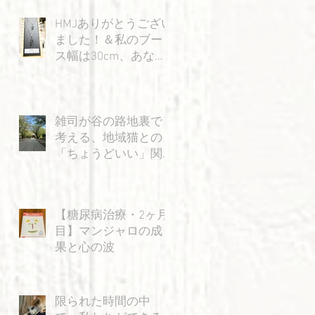
HMJありがとうござい
ました！＆私のブー
ス幅は30cm、あなた
の身幅は15cm…？の
巻
雑司が谷の路地裏で
考える、地域猫との
「ちょうどいい」関
係
【糖尿病治療・2ヶ月
目】マンジャロの成
果と心の波
限られた時間の中