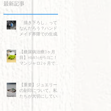
最新記事
「描き下ろし」って
なんだろう？ハンド
メイド界隈での生成AI
の使い方を考える。
【糖尿病治療3ヶ月
目】HbA1cが5.0に！
マンジャロ2ヶ月で感
じた大きな変化と嬉
しい成果
【重要】ジュエリー
の刻印について。私
たちが大切にしてい
る「信頼」のお話