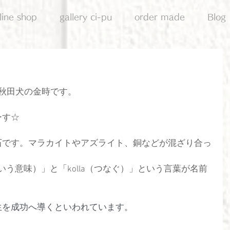
line shop
gallery ci-pu
order made
Blog
秋田犬の金時です。
ーす☆
石です。マラカイトやアズライト、銅などが混ざり合っ
という意味）」と「kolla（つなぐ）」という言葉が名前
生を成功へ導くといわれています。