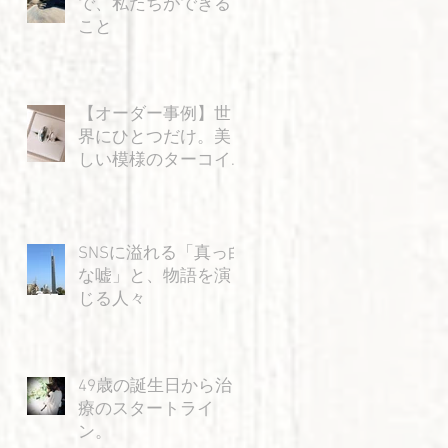
で、私たちができる
こと
【オーダー事例】世
界にひとつだけ。美
しい模様のターコイ
ズと「飛ぶ猫」の特
別なリング
SNSに溢れる「真っ白
な嘘」と、物語を演
じる人々
49歳の誕生日から治
療のスタートライ
ン。