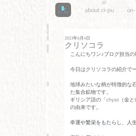
about ci-pu
on-
2023年6月4日
クリソコラ
こんにちワン♪ブログ担当の
今日はクリソコラの紹介で
地球みたいな柄が特徴的な
た集合鉱物です。
ギリシア語の「chyso（金
の由来です。
幸運や繁栄をもたらし、人