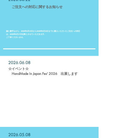
​ ご注文への対応に関するお知らせ
誠に勝手ながら、2026年6月23日から2026年6月26日までに購入いただいたご注文への対応
は、2026年6月27日以降とさせていただきます。
ご了承くださいませ。
2026.06.08
​☆イベント☆
​ HandMade In Japan Fes' 2026 出展します
☆2026/07/11(土)
☆東京ビッグサイト 西1・2ホール 【ブース№A-123】
☆11:00〜19:00
☆前売券 1日券：1,300円／両日券：2,000円
当日券 1日券：1,500円／両日券：2,500円
※小学生以下無料​
2026.05.08