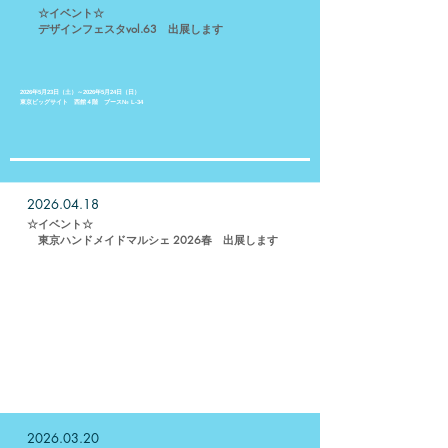
☆イベント☆
​ デザインフェスタvol.63 出展します
2026年5月23日（土）～2026年5月24日（日）
東京ビッグサイト 西館４階 ブース№ L-34
​
2026.04.18
​☆イベント☆
​ 東京ハンドメイドマルシェ 2026春 出展します
2026/04/19(日)
☆東京ドームシティ プリズムホール 【Ｆ-08】
☆10:00〜17:00※当日券の販売は16:40まで
☆前売券：1,000円
当日券：(一般)1,200円、(学割)600円、(アフター3)800円
※小学生以下無料
2026.03.20