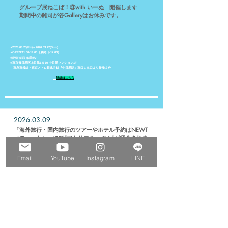
グループ展ねこぱ！③with いーぬ 開催します
​ 期間中の雑司が谷Galleryはお休みです。
⭐︎2026.03.20(Fri)～2026.03.22(Sun)
⭐︎OPEN/11:00-19:00（最終日-17:00）
⭐︎river side gallery
⭐︎東京都目黒区上目黒1-5-10 中目黒マンション1F
​ 東急東横線・東京メトロ日比谷線『中目黒駅』東口１出口より徒歩２分
​
詳細はこちら
2026.03.09
「海外旅行・国内旅行のツアーやホテル予約はNEWT
（ニュート）」にて“アトリエちぃぷぅ”が紹介されま
した！
Email
YouTube
Instagram
LINE
アトリエちぃぷぅが「
海外旅行・国内旅行のツアーやホテル予約はNEWT
（ニュート）
」にて紹介されました！
【2026年最新】東京・池袋エリアのおすすめ観光スポット20選！
https://newt.net/jpn/tokyo/mag-110008194