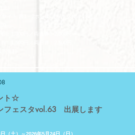
1(土)
サイト 西1・2ホール 【ブース№A-123】
:00
券：1,300円／両日券：2,000円
：1,500円／両日券：2,500円
下無料​
08
ント☆
ンフェスタvol.63 出展します
23日（土）～2026年5月24日（日）