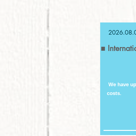
2026.08.
■ Internat
We have upd
costs.