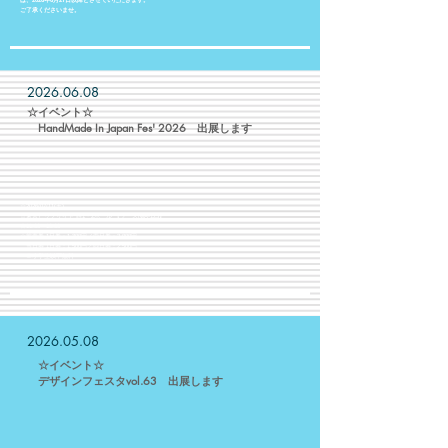
は、2026年6月27日以降とさせていただきます。
ご了承くださいませ。
2026.06.08
​☆イベント☆
​ HandMade In Japan Fes' 2026 出展します
☆2026/07/11(土)
☆東京ビッグサイト 西1・2ホール 【ブース№A-123】
☆11:00〜19:00
☆前売券 1日券：1,300円／両日券：2,000円
当日券 1日券：1,500円／両日券：2,500円
※小学生以下無料​
2026.05.08
☆イベント☆
​ デザインフェスタvol.63 出展します