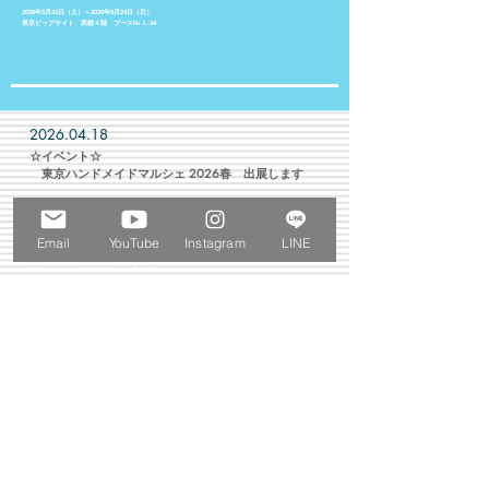
2026年5月23日（土）～2026年5月24日（日）
東京ビッグサイト 西館４階 ブース№ L-34
​
2026.04.18
​☆イベント☆
​ 東京ハンドメイドマルシェ 2026春 出展します
Email
YouTube
Instagram
LINE
2026/04/19(日)
☆東京ドームシティ プリズムホール 【Ｆ-08】
☆10:00〜17:00※当日券の販売は16:40まで
☆前売券：1,000円
当日券：(一般)1,200円、(学割)600円、(アフター3)800円
※小学生以下無料
2026.03.20
グループ展ねこぱ！③with いーぬ 開催します
​ 期間中の雑司が谷Galleryはお休みです。