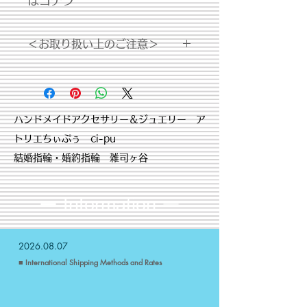
はコチラ
＜お取り扱い上のご注意＞
・体質によって、かゆみ・かぶれを生
じる場合があります。皮膚に異常を感
じた時は、速やかにご使用をお止めい
ただき皮膚科専門医にご相談下さい。
​ハンドメイドアクセサリー＆ジュエリー ア
トリエちぃぷぅ ci-pu
結婚指輪・婚約指輪 雑司ヶ谷
ー Information
ー
2026.08.07
■ International Shipping Methods and Rates