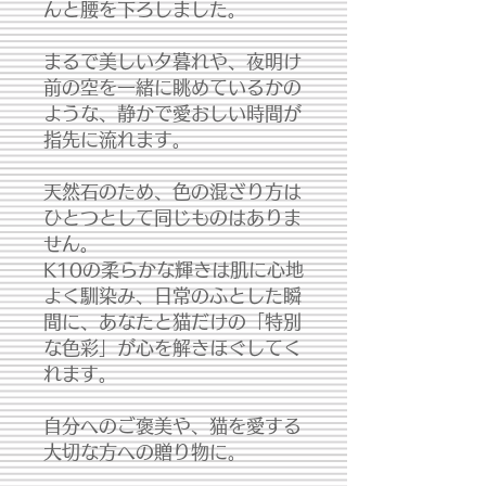
んと腰を下ろしました。
まるで美しい夕暮れや、夜明け
前の空を一緒に眺めているかの
ような、静かで愛おしい時間が
指先に流れます。
天然石のため、色の混ざり方は
ひとつとして同じものはありま
せん。
K10の柔らかな輝きは肌に心地
よく馴染み、日常のふとした瞬
間に、あなたと猫だけの「特別
な色彩」が心を解きほぐしてく
れます。
自分へのご褒美や、猫を愛する
大切な方への贈り物に。