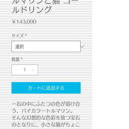
ルマリンと猫 ゴー
ルドリング
価
￥143,000
格
サイズ
*
数量
*
カートに追加する
一石の中にふたつの色が溶け合
う、バイカラートルマリン。
そんな幻想的な色彩を放つ宝石
のとなりに、小さな猫がちょこ