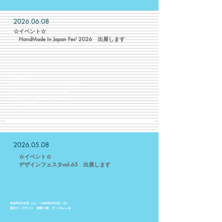
2026.06.08
​☆イベント☆
​ HandMade In Japan Fes' 2026 出展します
☆2026/07/11(土)
☆東京ビッグサイト 西1・2ホール 【ブース№A-123】
☆11:00〜19:00
☆前売券 1日券：1,300円／両日券：2,000円
当日券 1日券：1,500円／両日券：2,500円
※小学生以下無料​
2026.05.08
☆イベント☆
​ デザインフェスタvol.63 出展します
2026年5月23日（土）～2026年5月24日（日）
東京ビッグサイト 西館４階 ブース№ L-34
​