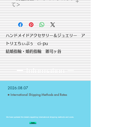
て＞
は、乾いた布で拭いてください。
・体質によって、かゆみ・かぶれを生
・セラミックコーティング +
じる場合があります。皮膚に異常を感
￥1,100
じた時は、速やかにご使用をお止めい
金属表面にセラミック合成樹脂を電着
ただき皮膚科専門医にご相談下さい。
し焼付け処理したものです。コーティ
​ハンドメイドアクセサリー＆ジュエリー ア
ング後は酸化・変色から製品を守り、
トリエちぃぷぅ ci-pu
磨耗にも強く剥がれづらいため半永久
的に製品を維持する事が可能です。​ま
結婚指輪・婚約指輪 雑司ヶ谷
た、金属アレルギー対策にも効果があ
ります。
ー Information
ー
2026.08.07
■ International Shipping Methods and Rates
We have updated the details regarding international shipping methods and costs.
​
here