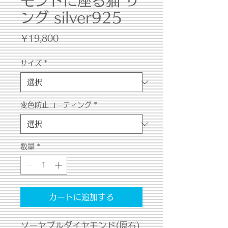
モンドに座る猫 リ
ング silver925
価
￥19,800
格
サイズ
*
変色防止コーティング
*
数量
*
カートに追加する
ソーヤブルダイヤモンド(原石)