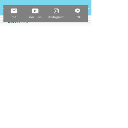
Email
YouTube
Instagram
LINE
2026.04.18
​☆イベント☆
​ 東京ハンドメイドマルシェ 2026春 出展します
2026/04/19(日)
☆東京ドームシティ プリズムホール 【Ｆ-08】
☆10:00〜17:00※当日券の販売は16:40まで
☆前売券：1,000円
当日券：(一般)1,200円、(学割)600円、(アフター3)800円
※小学生以下無料
2026.03.20
グループ展ねこぱ！③with いーぬ 開催します
​ 期間中の雑司が谷Galleryはお休みです。
⭐︎2026.03.20(Fri)～2026.03.22(Sun)