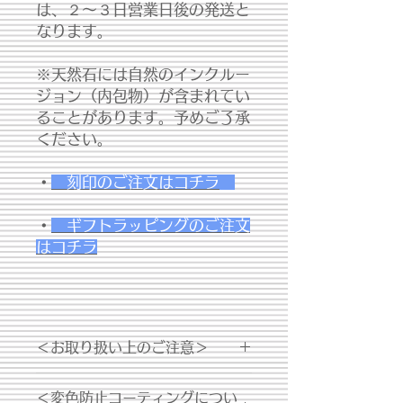
は、２～３日営業日後の発送と
なります。
※天然石には自然のインクルー
ジョン（内包物）が含まれてい
ることがあります。予めご了承
ください。
・
刻印のご注文はコチラ
・
ギフトラッピングのご注文
はコチラ
＜お取り扱い上のご注意＞
・シルバー製品は経年変化により変色
＜変色防止コーティングについ
する場合がございます。お手入れの際