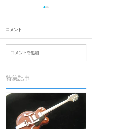
コメント
order＃24003
order＃24005
コメントを追加…
特集記事