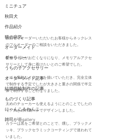
ミニチュア
秋田犬
作品紹介
猫の病気
以前セミオーダーいただいたお客様からネックレス
のフルオーダーのご相談をいただきました。
オーダーメイド
ギャラリー
愛猫ちゃんがお亡くなりになり、メモリアルアクセ
サリーとして身に着けたいとのご希望でした。
うちの子アクセサリー
とても素敵なイラストを描いていただき、完全立体
オーダーメイド記事
で制作する予定でしたが大きさと重さの関係で半立
結婚指輪制作の記事
体で制作することになりました。
ものづくり記事
太めのチョーカーも使えるようにとのことでしたの
にゃんこ＆わんこ
で、大きめの裏バチでデザインしました。
雑司が谷gallery
カラーは黒をご希望とのことで、燻し、ブラックメ
ッキ、ブラックセラミックコーティングで迷われて
いました。