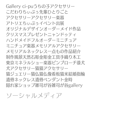
Gallery ci-pu
うちの子アクセサリー
こだわり
ちぃぷぅ先輩
ひとりごと
アクセサリー
アクセサリー楽器
アトリエちぃぷぅ
イベント出展
オリジナルデザイン
オーダーメイド作品
クリスマスプレゼント
ニャンドゥティ
ハンドメイド
フルオーダー
ミニチュア
ミニチュア楽器
メモリアルアクセサリー
メモリアルネックレス
一点もの
作品紹介
制作風景
天然石
彫金
彫金工具
手織り
木工
東京ミネラルショー
楽器ピンブローチ
漆
犬
犬アクセサリー
猫
猫アクセサリー
猫ジュエリー
猫仏
猫仏像
看板猫
米
結婚指輪
遺骨ネックレス
遺骨ペンダント
金時
隠れ家ショップ
雑司が谷
雑司が谷gallery
ソーシャルメディア