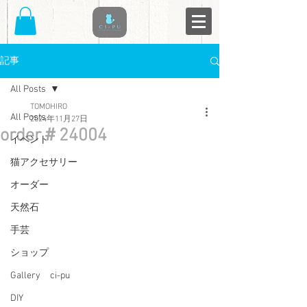
記事
All Posts
TOMOHIRO
All Posts
2024年11月27日
order＃24004
イベント
猫アクセサリー
オーダー
天然石
手芸
ショップ
Gallery ci-pu
DIY