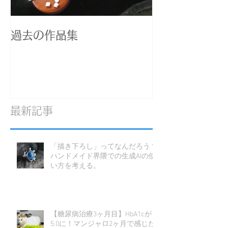
過去の作品集
最新記事
「描き下ろし」ってなんだろう？
ハンドメイド界隈での生成AIの使
い方を考える。
【糖尿病治療3ヶ月目】HbA1cが
5.0に！マンジャロ2ヶ月で感じた