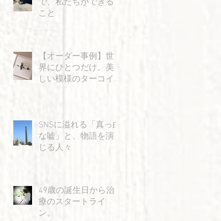
で、私たちができる
こと
【オーダー事例】世
界にひとつだけ。美
しい模様のターコイ
ズと「飛ぶ猫」の特
別なリング
SNSに溢れる「真っ白
な嘘」と、物語を演
じる人々
49歳の誕生日から治
療のスタートライ
ン。