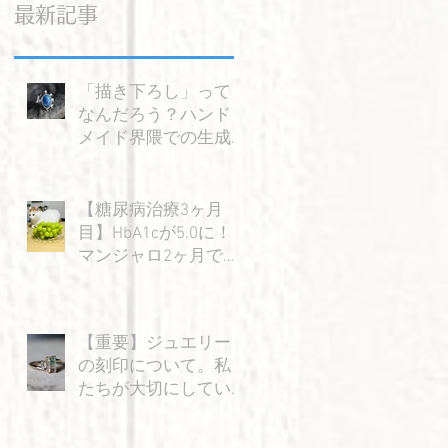
最新記事
「描き下ろし」って
なんだろう？ハンド
メイド界隈での生成AI
の使い方を考える。
【糖尿病治療3ヶ月
目】HbA1cが5.0に！
マンジャロ2ヶ月で感
じた大きな変化と嬉
しい成果
【重要】ジュエリー
の刻印について。私
たちが大切にしてい
る「信頼」のお話