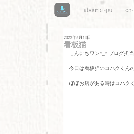
about ci-pu
on-
2022年6月13日
看板猫
こんにちワン^_^ ブログ担
今日は看板猫のコハクくん
ほぼお店がある時はコハク