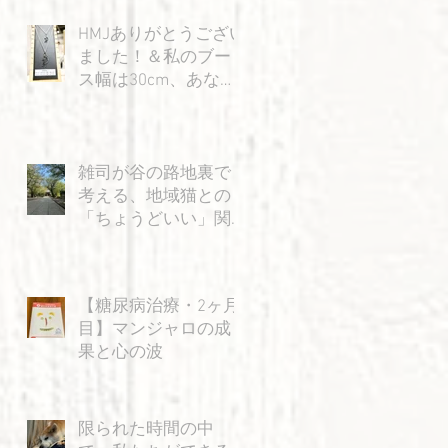
HMJありがとうござい
ました！＆私のブー
ス幅は30cm、あなた
の身幅は15cm…？の
巻
雑司が谷の路地裏で
考える、地域猫との
「ちょうどいい」関
係
【糖尿病治療・2ヶ月
目】マンジャロの成
果と心の波
限られた時間の中