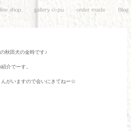
line shop
gallery ci-pu
order made
Blog
当の秋田犬の金時です♪
の紹介でーす。
くんがいますので会いにきてねー☆