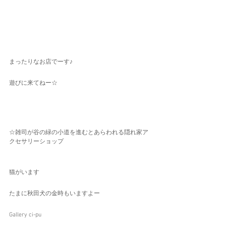
まったりなお店でーす♪
遊びに来てねー☆
☆雑司が谷の緑の小道を進むとあらわれる隠れ家ア
クセサリーショップ   
猫がいます　
たまに秋田犬の金時もいますよー
Gallery ci-pu  