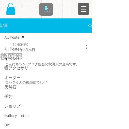
記事
All Posts
TOMOHIRO
All Posts
2022年7月24日
後頭部
イベント
こんにちワン♪ブログ担当の秋田犬の金時です。
猫アクセサリー
オーダー
コハクくんの後頭部でし^ ^
天然石
手芸
ショップ
Gallery ci-pu
DIY