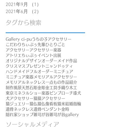
2021年9月
（1）
1件の記事
2021年6月
（2）
2件の記事
タグから検索
Gallery ci-pu
うちの子アクセサリー
こだわり
ちぃぷぅ先輩
ひとりごと
アクセサリー
アクセサリー楽器
アトリエちぃぷぅ
イベント出展
オリジナルデザイン
オーダーメイド作品
クリスマスプレゼント
ニャンドゥティ
ハンドメイド
フルオーダー
ミニチュア
ミニチュア楽器
メモリアルアクセサリー
メモリアルネックレス
一点もの
作品紹介
制作風景
天然石
彫金
彫金工具
手織り
木工
東京ミネラルショー
楽器ピンブローチ
漆
犬
犬アクセサリー
猫
猫アクセサリー
猫ジュエリー
猫仏
猫仏像
看板猫
米
結婚指輪
遺骨ネックレス
遺骨ペンダント
金時
隠れ家ショップ
雑司が谷
雑司が谷gallery
ソーシャルメディア