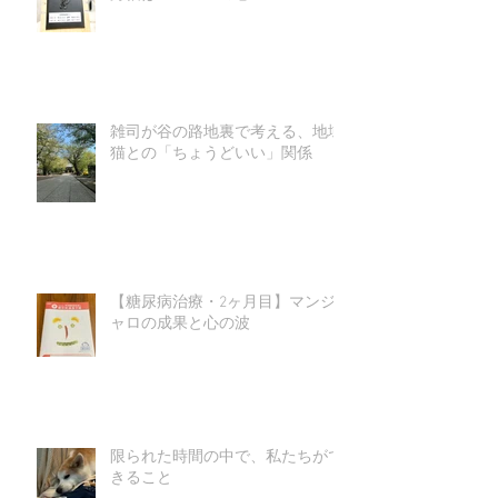
雑司が谷の路地裏で考える、地域
猫との「ちょうどいい」関係
【糖尿病治療・2ヶ月目】マンジ
ャロの成果と心の波
限られた時間の中で、私たちがで
きること