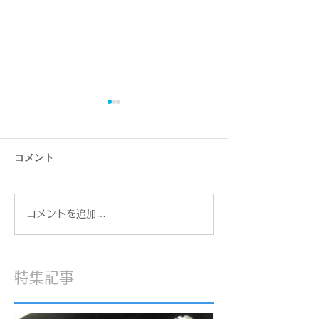
コメント
コメントを追加…
【糖尿病治療3ヶ月目】
【重要】ジュエ
HbA1cが5.0に！マンジャ
印について。私
ロ2ヶ月で感じた大きな変
切にしている「
化と嬉しい成果
お話
特集記事