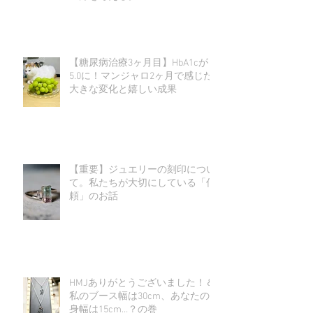
【糖尿病治療3ヶ月目】HbA1cが
5.0に！マンジャロ2ヶ月で感じた
大きな変化と嬉しい成果
【重要】ジュエリーの刻印につい
て。私たちが大切にしている「信
頼」のお話
HMJありがとうございました！＆
私のブース幅は30cm、あなたの
身幅は15cm…？の巻