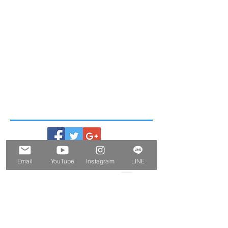
Email
YouTube
Instagram
LINE
ー Information
ー
2026.08.07
■ International Shipping Methods and Rates