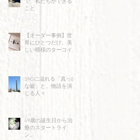
で、私たちができる
こと
【オーダー事例】世
界にひとつだけ。美
しい模様のターコイ
ズと「飛ぶ猫」の特
別なリング
SNSに溢れる「真っ白
な嘘」と、物語を演
じる人々
49歳の誕生日から治
療のスタートライ
ン。