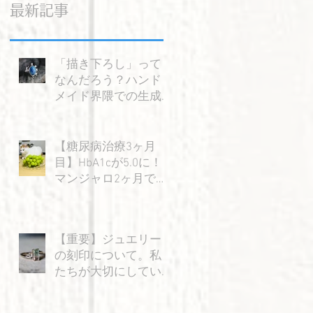
最新記事
「描き下ろし」って
なんだろう？ハンド
メイド界隈での生成AI
の使い方を考える。
【糖尿病治療3ヶ月
目】HbA1cが5.0に！
マンジャロ2ヶ月で感
じた大きな変化と嬉
しい成果
【重要】ジュエリー
の刻印について。私
たちが大切にしてい
る「信頼」のお話