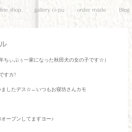
line shop
gallery ci-pu
order made
Blog
ル
去年ちぃぷぅ一家になった秋田犬の女の子です☆）
ですカ?
いましたデス☆←いつもお寝坊さんカモ
IPUオープンしてますヨー♪