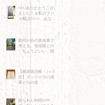
HMJありがとうござい
ました！＆私のブー
ス幅は30cm、あなた
の身幅は15cm…？の
巻
雑司が谷の路地裏で
考える、地域猫との
「ちょうどいい」関
係
【糖尿病治療・2ヶ月
目】マンジャロの成
果と心の波
限られた時間の中