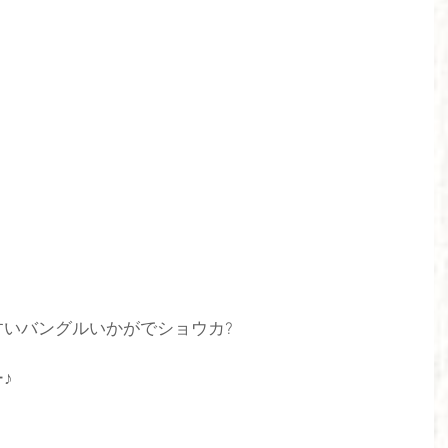
いバングルいかがでショウカ?
♪