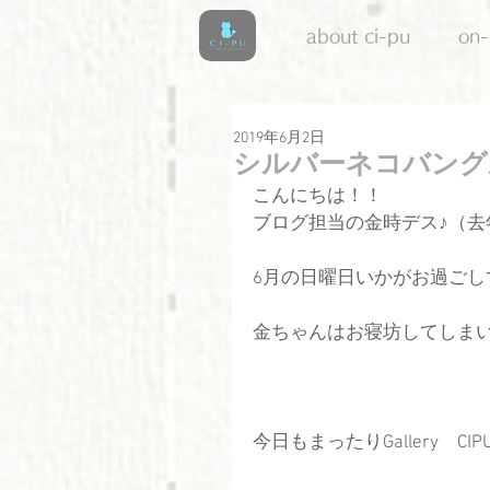
about ci-pu
on-
2019年6月2日
シルバーネコバング
こんにちは！！
ブログ担当の金時デス♪（
6月の日曜日いかがお過ごし
金ちゃんはお寝坊してしま
今日もまったりGallery　C