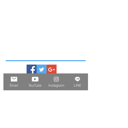
Email
YouTube
Instagram
LINE
ー Information
ー
2026.08.07
■ International Shipping Methods and Rates