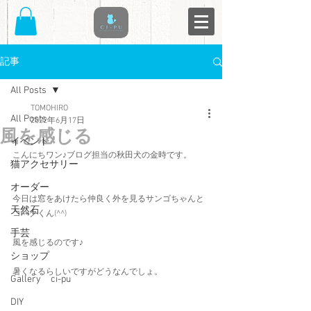
記事
All Posts
TOMOHIRO
All Posts
2022年6月17日
風を感じる
イベント
こんにちワン♪ブログ担当の秋田犬の金時です。
猫アクセサリー
オーダー
今日は窓をあけたら仲良く外を見るサンゴちゃんと
天然石
コハクくん(^^)
手芸
風を感じるのです♪
ショップ
暑くなるらしいですがどうなんでしょ。
Gallery ci-pu
DIY