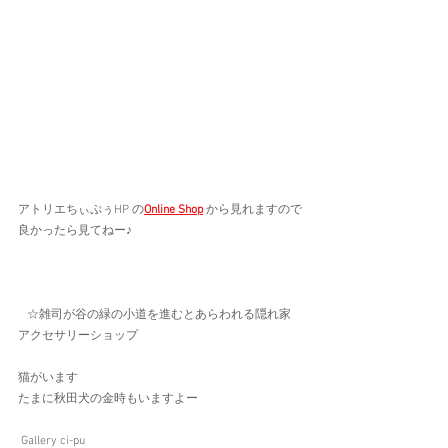
アトリエちぃぷぅHP の
Online Shop
 から見れますので
良かったら見てねー♪    
   ☆雑司が谷の緑の小道を進むとあらわれる隠れ家
アクセサリーショップ   
猫がいます　
たまに秋田犬の金時もいますよー
 Gallery ci-pu  