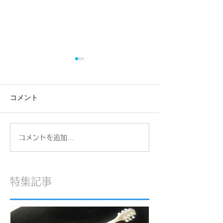
コメント
コメントを追加…
【糖尿病治療3ヶ月目】
【重要】ジュエ
HbA1cが5.0に！マンジャ
印について。私
ロ2ヶ月で感じた大きな変
切にしている「
化と嬉しい成果
お話
特集記事