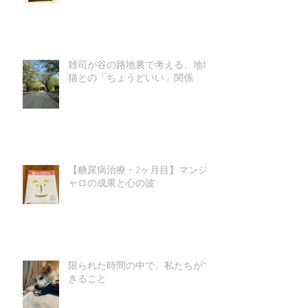
雑司が谷の路地裏で考える、地域
猫との「ちょうどいい」関係
【糖尿病治療・2ヶ月目】マンジ
ャロの成果と心の波
限られた時間の中で、私たちがで
きること