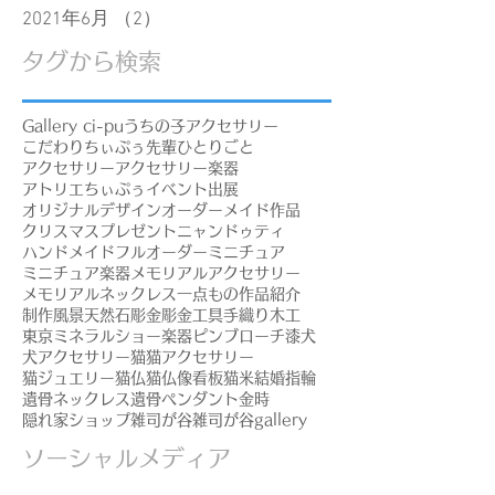
2021年6月
（2）
2件の記事
タグから検索
Gallery ci-pu
うちの子アクセサリー
こだわり
ちぃぷぅ先輩
ひとりごと
アクセサリー
アクセサリー楽器
アトリエちぃぷぅ
イベント出展
オリジナルデザイン
オーダーメイド作品
クリスマスプレゼント
ニャンドゥティ
ハンドメイド
フルオーダー
ミニチュア
ミニチュア楽器
メモリアルアクセサリー
メモリアルネックレス
一点もの
作品紹介
制作風景
天然石
彫金
彫金工具
手織り
木工
東京ミネラルショー
楽器ピンブローチ
漆
犬
犬アクセサリー
猫
猫アクセサリー
猫ジュエリー
猫仏
猫仏像
看板猫
米
結婚指輪
遺骨ネックレス
遺骨ペンダント
金時
隠れ家ショップ
雑司が谷
雑司が谷gallery
ソーシャルメディア