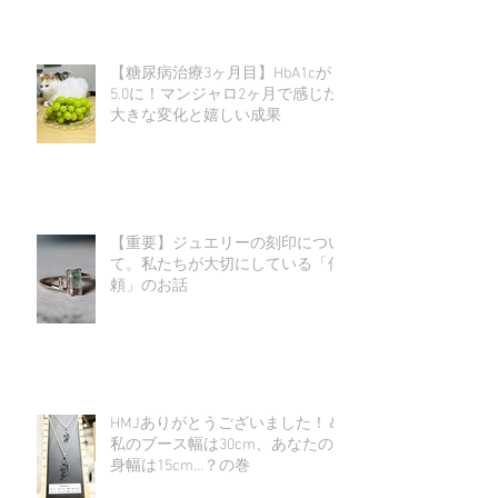
【糖尿病治療3ヶ月目】HbA1cが
5.0に！マンジャロ2ヶ月で感じた
大きな変化と嬉しい成果
【重要】ジュエリーの刻印につい
て。私たちが大切にしている「信
頼」のお話
HMJありがとうございました！＆
私のブース幅は30cm、あなたの
身幅は15cm…？の巻