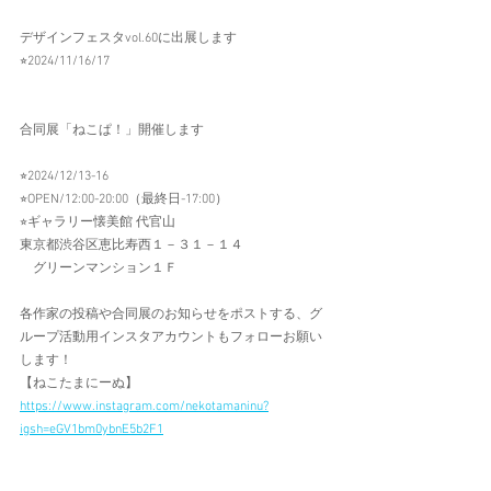
デザインフェスタvol.60に出展します
⭐︎2024/11/16/17
合同展「ねこぱ！」開催します
⭐︎2024/12/13-16
⭐︎OPEN/12:00-20:00（最終日-17:00）
⭐︎ギャラリー懐美館 代官山
東京都渋谷区恵比寿西１－３１－１４
　グリーンマンション１Ｆ
各作家の投稿や合同展のお知らせをポストする、グ
ループ活動用インスタアカウントもフォローお願い
します！
【ねこたまにーぬ】
https://www.instagram.com/nekotamaninu?
igsh=eGV1bm0ybnE5b2F1