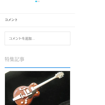
コメント
合同展『ねこぱ！』
コメントを追加…
『ものづくり』
わり ～ラクワ
特集記事