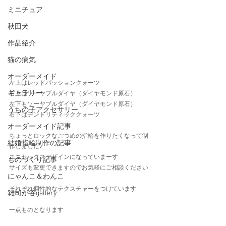
ミニチュア
秋田犬
作品紹介
猫の病気
オーダーメイド
左上はレッドパッションクォーツ
ギャラリー
右上はソーヤブルダイヤ（ダイヤモンド原石）
左下もソーヤブルダイヤ（ダイヤモンド原石）
うちの子アクセサリー
右下はデンドリティッククォーツ
オーダーメイド記事
ちょっとロックなごつめの指輪を作りたくなって制
結婚指輪制作の記事
作しました♪
ユニセックスデザインになっていまーす
ものづくり記事
サイズも変更できますのでお気軽にご相談ください
にゃんこ＆わんこ
それぞれ個性的なテクスチャーをつけています　
雑司が谷gallery
一点ものとなります