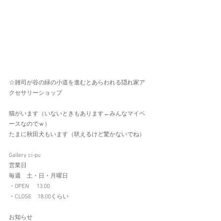
☆雑司が谷の緑の小道を進むとあらわれる隠れ家ア
クセサリーショップ
猫がいます（いないときもあります←みんなマイペ
ースなのでｗ）　
たまに秋田犬もいます（吠えるけど驚かないでね）
Gallery ci-pu
営業日
毎週　土・日・月曜日
・OPEN 　13:00
・CLOSE　18:00くらい
お知らせ