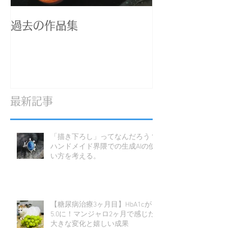
過去の作品集
最新記事
「描き下ろし」ってなんだろう？
ハンドメイド界隈での生成AIの使
い方を考える。
【糖尿病治療3ヶ月目】HbA1cが
5.0に！マンジャロ2ヶ月で感じた
大きな変化と嬉しい成果