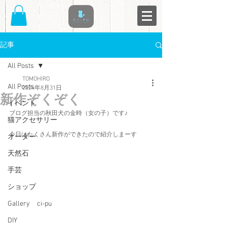
記事
All Posts
TOMOHIRO
All Posts
2024年8月31日
新作ぞくぞく
イベント
ブログ担当の秋田犬の金時（女の子）です♪
猫アクセサリー
今日はたくさん新作ができたので紹介しまーす
オーダー
天然石
手芸
ショップ
Gallery ci-pu
DIY