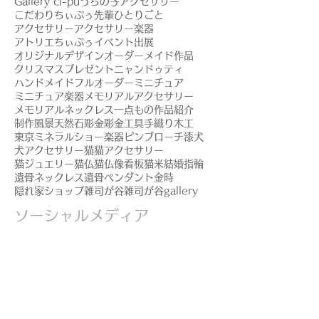
Gallery ci-pu
うちの子アクセサリー
こだわり
ちぃぷぅ先輩
ひとりごと
アクセサリー
アクセサリー楽器
アトリエちぃぷぅ
イベント出展
オリジナルデザイン
オーダーメイド作品
クリスマスプレゼント
ニャンドゥティ
ハンドメイド
フルオーダー
ミニチュア
ミニチュア楽器
メモリアルアクセサリー
メモリアルネックレス
一点もの
作品紹介
制作風景
天然石
彫金
彫金工具
手織り
木工
東京ミネラルショー
楽器ピンブローチ
漆
犬
犬アクセサリー
猫
猫アクセサリー
猫ジュエリー
猫仏
猫仏像
看板猫
米
結婚指輪
遺骨ネックレス
遺骨ペンダント
金時
隠れ家ショップ
雑司が谷
雑司が谷gallery
ソーシャルメディア