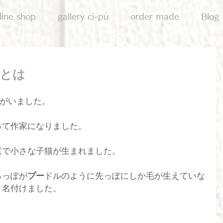
line shop
gallery ci-pu
order made
Blog
とは
 がいました。
って作家になりました。
庭で小さな子猫が生まれました。
っっぽが
プー
ドルのように先っぽにしか毛が生えていな
と名付けました。