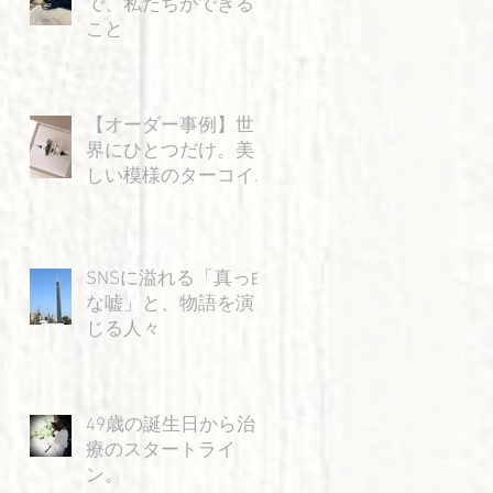
で、私たちができる
こと
【オーダー事例】世
界にひとつだけ。美
しい模様のターコイ
ズと「飛ぶ猫」の特
別なリング
SNSに溢れる「真っ白
な嘘」と、物語を演
じる人々
49歳の誕生日から治
療のスタートライ
ン。