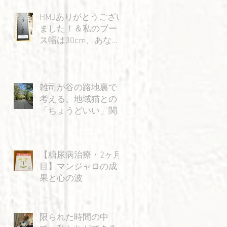
HMJありがとうござい
ました！＆私のブー
ス幅は30cm、あなた
の身幅は15cm…？の
巻
雑司が谷の路地裏で
考える、地域猫との
「ちょうどいい」関
係
【糖尿病治療・2ヶ月
目】マンジャロの成
果と心の波
限られた時間の中