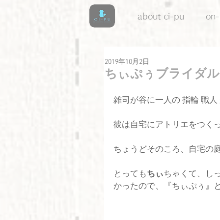
about ci-pu
on-
2019年10月2日
ちぃぷぅブライダル
雑司が谷に一人の 指輪 職人
彼は自宅にアトリエをつく
ちょうどそのころ、自宅の
とっても
ちぃ
ちゃくて、し
かったので、『ちぃぷぅ』