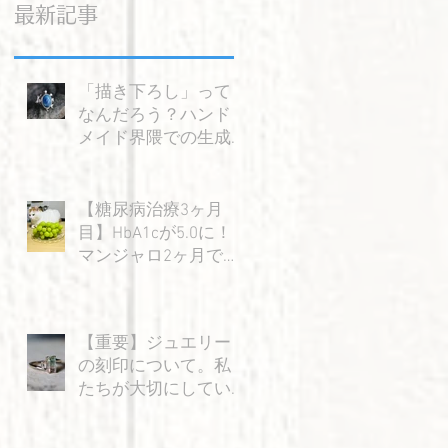
最新記事
「描き下ろし」って
なんだろう？ハンド
メイド界隈での生成AI
の使い方を考える。
【糖尿病治療3ヶ月
目】HbA1cが5.0に！
マンジャロ2ヶ月で感
じた大きな変化と嬉
しい成果
【重要】ジュエリー
の刻印について。私
たちが大切にしてい
る「信頼」のお話