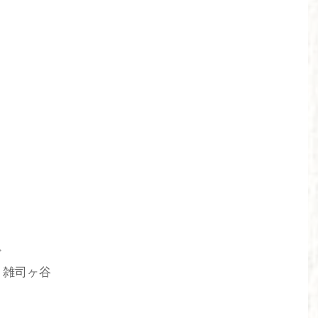
ド
　雑司ヶ谷