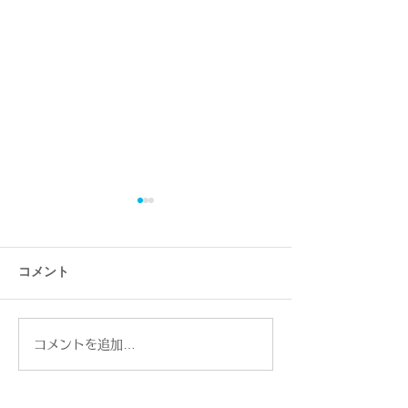
コメント
コメントを追加…
【糖尿病治療3ヶ月目】
【重要】ジュエ
HbA1cが5.0に！マンジャ
印について。私
ロ2ヶ月で感じた大きな変
切にしている「