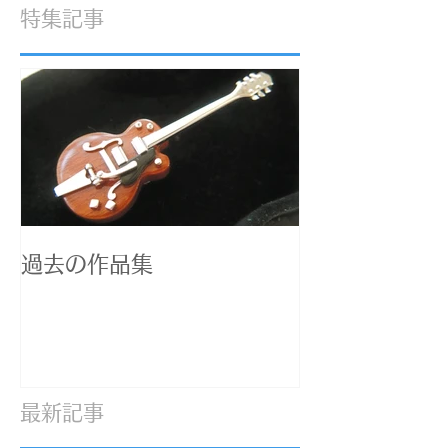
化と嬉しい成果
お話
特集記事
過去の作品集
最新記事