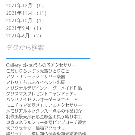
2021年12月
（5）
5件の記事
2021年11月
（11）
11件の記事
2021年10月
（1）
1件の記事
2021年9月
（1）
1件の記事
2021年6月
（2）
2件の記事
タグから検索
Gallery ci-pu
うちの子アクセサリー
こだわり
ちぃぷぅ先輩
ひとりごと
アクセサリー
アクセサリー楽器
アトリエちぃぷぅ
イベント出展
オリジナルデザイン
オーダーメイド作品
クリスマスプレゼント
ニャンドゥティ
ハンドメイド
フルオーダー
ミニチュア
ミニチュア楽器
メモリアルアクセサリー
メモリアルネックレス
一点もの
作品紹介
制作風景
天然石
彫金
彫金工具
手織り
木工
東京ミネラルショー
楽器ピンブローチ
漆
犬
犬アクセサリー
猫
猫アクセサリー
猫ジュエリー
猫仏
猫仏像
看板猫
米
結婚指輪