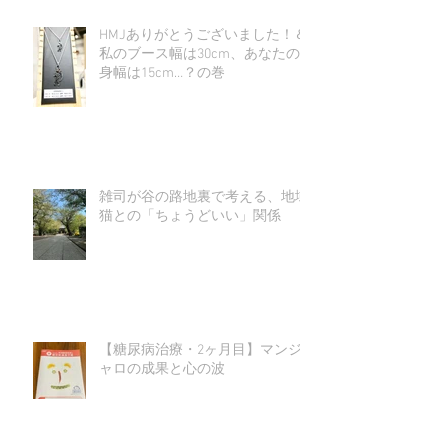
HMJありがとうございました！＆
私のブース幅は30cm、あなたの
身幅は15cm…？の巻
雑司が谷の路地裏で考える、地域
猫との「ちょうどいい」関係
【糖尿病治療・2ヶ月目】マンジ
ャロの成果と心の波