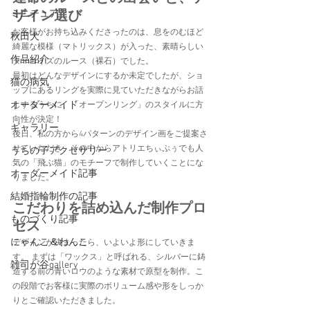
ミニチュア
ザイン選び
お客様がお持ち込みくださったのは、息をのむほど
秋田犬
綺麗な模様（マトリックス）が入った、素晴らしい
作品紹介
ターコイズのルース（裸石）でした。
最初はどんなデザインにするか未定でしたが、ショ
猫の病気
ップにあるリングを実際に見ていただきながらお話
オーダーメイド
しするうちに、「オープンリング」のスタイルに方
向性が決定！
ギャラリー
後日、私の方から4パターンのデザイン画をご提案さ
せていただき、その中からアトリエちぃぷぅでも人
うちの子アクセサリー
気の「飛ぶ猫」のモチーフで制作していくことにな
オーダーメイド記事
りました。
結婚指輪制作の記事
こだわりを詰め込んだ制作プロ
ものづくり記事
セス
にゃんこ＆わんこ
デザインが決まったら、いよいよ形にしていきま
す。 まずは「ワックス」と呼ばれる、シルバーに鋳
雑司が谷gallery
造する前の青いロウのような素材で原型を制作。こ
の段階でお客様に実際のボリューム感や形をしっか
りとご確認いただきました。