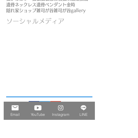
遺骨ネックレス
遺骨ペンダント
金時
隠れ家ショップ
雑司が谷
雑司が谷gallery
ソーシャルメディア
Email
YouTube
Instagram
LINE
ー Information
ー