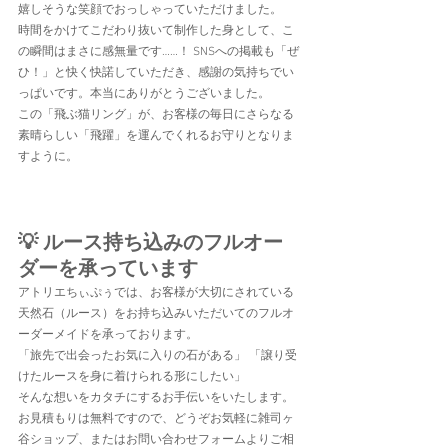
嬉しそうな笑顔でおっしゃっていただけました。
時間をかけてこだわり抜いて制作した身として、こ
の瞬間はまさに感無量です……！ SNSへの掲載も「ぜ
ひ！」と快く快諾していただき、感謝の気持ちでい
っぱいです。本当にありがとうございました。
この「飛ぶ猫リング」が、お客様の毎日にさらなる
素晴らしい「飛躍」を運んでくれるお守りとなりま
すように。
💡 ルース持ち込みのフルオー
ダーを承っています
アトリエちぃぷぅでは、お客様が大切にされている
天然石（ルース）をお持ち込みいただいてのフルオ
ーダーメイドを承っております。
「旅先で出会ったお気に入りの石がある」 「譲り受
けたルースを身に着けられる形にしたい」
そんな想いをカタチにするお手伝いをいたします。
お見積もりは無料ですので、どうぞお気軽に雑司ヶ
谷ショップ、またはお問い合わせフォームよりご相