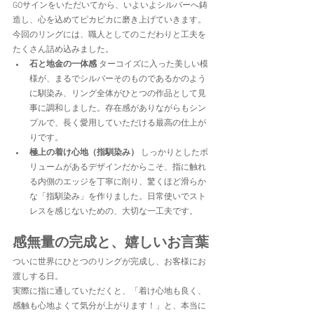
GOサインをいただいてから、いよいよシルバーへ鋳
造し、心を込めてピカピカに磨き上げていきます。
今回のリングには、職人としてのこだわりと工夫を
たくさん詰め込みました。
石と地金の一体感
 ターコイズに入った美しい模
様が、まるでシルバーそのものであるかのよう
に馴染み、リング全体がひとつの作品として見
事に調和しました。存在感がありながらもシン
プルで、長く愛用していただける最高の仕上が
りです。
極上の着け心地（指馴染み）
 しっかりとしたボ
リュームがあるデザインだからこそ、指に触れ
る内側のエッジを丁寧に削り、驚くほど滑らか
な「指馴染み」を作りました。日常使いでスト
レスを感じないための、大切な一工夫です。
感無量の完成と、嬉しいお言葉
ついに世界にひとつのリングが完成し、お客様にお
渡しする日。
実際に指に通していただくと、「着け心地も良く、
感触も心地よくて気分が上がります！」と、本当に