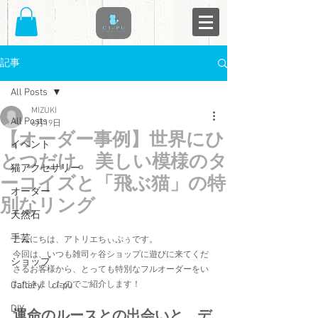
記事
All Posts
MIZUKI
All Posts
6月19日
【オーダー事例】世界にひ
イベント
とつだけ。美しい模様のタ
猫アクセサリー
ーコイズと「飛ぶ猫」の特
オーダー
別なリング
天然石
手芸
こんにちは、アトリエちぃぷぅです。
今回は、いつも雑司ヶ谷ショップに遊びに来てくだ
ショップ
さるお客様から、とっても特別なフルオーダーをい
Gallery ci-pu
ただきましたのでご紹介します！
DIY
運命のルースとの出会いと、デ