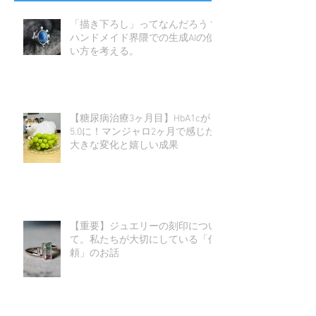
「描き下ろし」ってなんだろう？
ハンドメイド界隈での生成AIの使
い方を考える。
【糖尿病治療3ヶ月目】HbA1cが
5.0に！マンジャロ2ヶ月で感じた
大きな変化と嬉しい成果
【重要】ジュエリーの刻印につい
て。私たちが大切にしている「信
頼」のお話