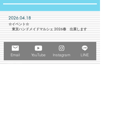
2026.04.18
​☆イベント☆
​ 東京ハンドメイドマルシェ 2026春 出展します
Email
YouTube
Instagram
LINE
2026/04/19(日)
☆東京ドームシティ プリズムホール 【Ｆ-08】
☆10:00〜17:00※当日券の販売は16:40まで
☆前売券：1,000円
当日券：(一般)1,200円、(学割)600円、(アフター3)800円
※小学生以下無料
2026.03.20
グループ展ねこぱ！③with いーぬ 開催します
​ 期間中の雑司が谷Galleryはお休みです。
⭐︎2026.03.20(Fri)～2026.03.22(Sun)
⭐︎OPEN/11:00-19:00（最終日-17:00）
⭐︎river side gallery