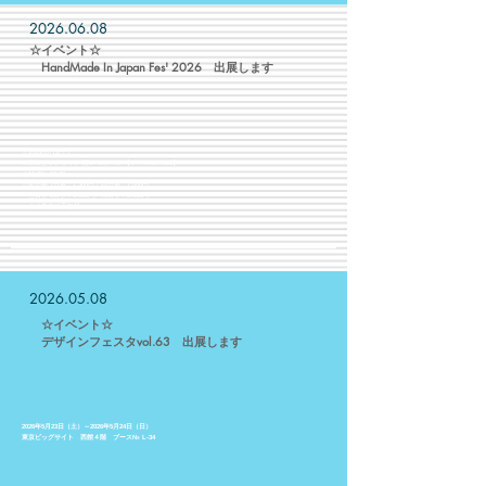
2026.06.08
​☆イベント☆
​ HandMade In Japan Fes' 2026 出展します
☆2026/07/11(土)
☆東京ビッグサイト 西1・2ホール 【ブース№A-123】
☆11:00〜19:00
☆前売券 1日券：1,300円／両日券：2,000円
当日券 1日券：1,500円／両日券：2,500円
※小学生以下無料​
2026.05.08
☆イベント☆
​ デザインフェスタvol.63 出展します
2026年5月23日（土）～2026年5月24日（日）
東京ビッグサイト 西館４階 ブース№ L-34
​