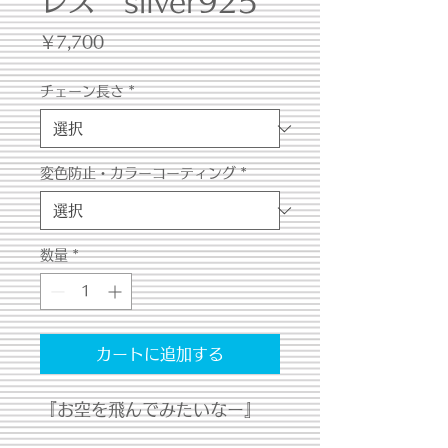
レス silver925
価
￥7,700
格
チェーン長さ
*
変色防止・カラーコーティング
*
数量
*
カートに追加する
『お空を飛んでみたいなー』