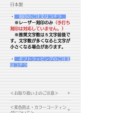
日本製
・
刻印のご注文はコチラ
※レーザー刻印のみ
（手打ち
刻印は対応していません。）
※推奨文字数は５文字前後で
す。文字数が多くなると文字が
小さくなる場合があります。
・
ギフトラッピングのご注文
はコチラ
＜お取り扱い上のご注意＞
・シルバー製品は経年変化により変色
＜変色防止・カラーコーティン
する場合がございます。お手入れの際
グについて＞