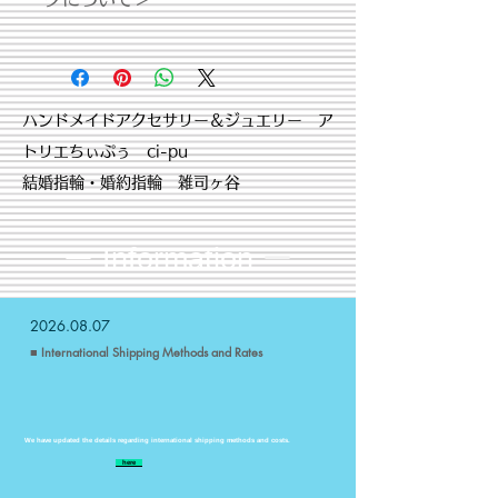
は、乾いた布で拭いてください。
・各種セラミックコーティング +
・体質によって、かゆみ・かぶれを生
￥1,100
じる場合があります。皮膚に異常を感
・各種メッキコーティング +
じた時は、速やかにご使用をお止めい
￥2,200（追加納期+7日）
ただき皮膚科専門医にご相談下さい。
​ハンドメイドアクセサリー＆ジュエリー ア
詳細はこちらをご確認ください。
トリエちぃぷぅ ci-pu
結婚指輪・婚約指輪 雑司ヶ谷
ー Information
ー
2026.08.07
■ International Shipping Methods and Rates
We have updated the details regarding international shipping methods and costs.
​
here