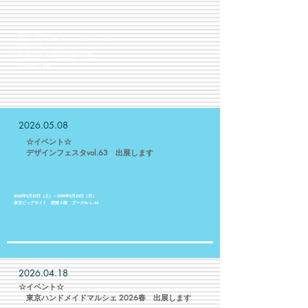
☆2026/07/11(土)
☆東京ビッグサイト 西1・2ホール 【ブース№A-123】
☆11:00〜19:00
☆前売券 1日券：1,300円／両日券：2,000円
当日券 1日券：1,500円／両日券：2,500円
※小学生以下無料​
2026.05.08
☆イベント☆
​ デザインフェスタvol.63 出展します
2026年5月23日（土）～2026年5月24日（日）
東京ビッグサイト 西館４階 ブース№ L-34
​
2026.04.18
​☆イベント☆
​ 東京ハンドメイドマルシェ 2026春 出展します