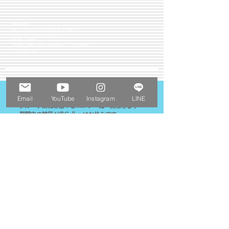
2026/04/19(日)
☆東京ドームシティ プリズムホール 【Ｆ-08】
☆10:00〜17:00※当日券の販売は16:40まで
☆前売券：1,000円
当日券：(一般)1,200円、(学割)600円、(アフター3)800円
※小学生以下無料
2026.03.20
Email
YouTube
Instagram
LINE
グループ展ねこぱ！③with いーぬ 開催します
​ 期間中の雑司が谷Galleryはお休みです。
⭐︎2026.03.20(Fri)～2026.03.22(Sun)
⭐︎OPEN/11:00-19:00（最終日-17:00）
⭐︎river side gallery
⭐︎東京都目黒区上目黒1-5-10 中目黒マンション1F
​ 東急東横線・東京メトロ日比谷線『中目黒駅』東口１出口より徒歩２分
​
詳細はこちら
2026.03.09
「海外旅行・国内旅行のツアーやホテル予約はNEWT