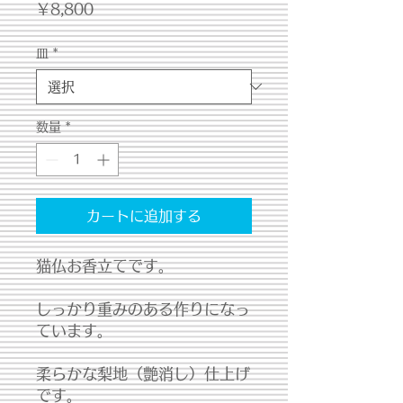
価
￥8,800
格
皿
*
数量
*
カートに追加する
猫仏お香立てです。
しっかり重みのある作りになっ
ています。
柔らかな梨地（艶消し）仕上げ
です。