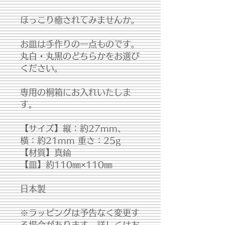
ほっこり癒されてみませんか。
お皿は手作りの一点ものです。
丸白・丸黒のどちらかをお選び
ください。
専用の桐箱にお入れいたしま
す。
【サイズ】縦：約27mm、
横：約21mm 重さ：25g
【材質】真鍮
【皿】約110㎜×110㎜
日本製
※ラッピングは予告なく変更す
る場合があります。詳しくはお