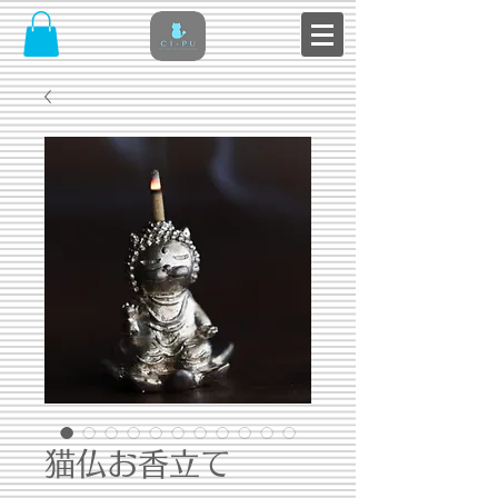
猫仏お香立て