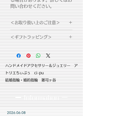
問い合わせください。
＜お取り扱い上のご注意＞
・経年変化により変色する場合がござ
＜ギフトラッピング＞
います。お手入れの際は、乾いた布で
拭いてください。
ギフトラッピングはこちらからご購入
ください
​ハンドメイドアクセサリー＆ジュエリー ア
トリエちぃぷぅ ci-pu
結婚指輪・婚約指輪 雑司ヶ谷
ー Information
ー
2026.06.08