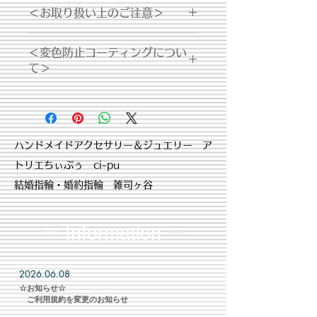
＜お取り扱い上のご注意＞
・シルバー製品は経年変化により変色
＜変色防止コーティングについ
する場合がございます。お手入れの際
て＞
は、乾いた布で拭いてください。
・セラミックコーティング +
・体質によって、かゆみ・かぶれを生
￥1,100
じる場合があります。皮膚に異常を感
金属表面にセラミック合成樹脂を電着
じた時は、速やかにご使用をお止めい
し焼付け処理したものです。コーティ
ただき皮膚科専門医にご相談下さい。
​ハンドメイドアクセサリー＆ジュエリー ア
ング後は酸化・変色から製品を守り、
トリエちぃぷぅ ci-pu
磨耗にも強く剥がれづらいため半永久
的に製品を維持する事が可能です。​ま
結婚指輪・婚約指輪 雑司ヶ谷
た、金属アレルギー対策にも効果があ
ります。
ー Information
ー
2026.06.08
​☆お知らせ☆
​ ご利用規約を変更のお知らせ