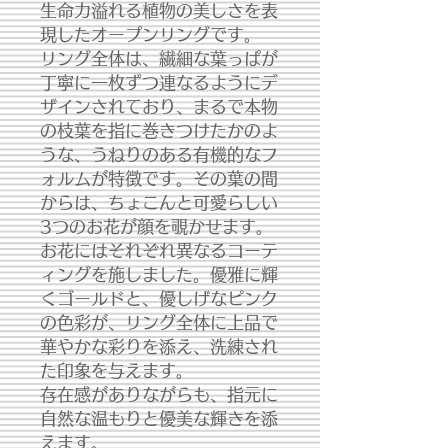
生命力溢れる植物の美しさを表
現したオープンリングです。
リング全体は、繊細な葉っぱが
丁寧に一枚ずつ連なるようにデ
ザインされており、まるで本物
の枝葉を指に巻きつけたかのよ
うな、うねりのある有機的なフ
ォルムが特徴です。その葉の間
からは、ちょこんと可愛らしい
3つのお花が顔を覗かせます。
お花にはそれぞれ異なるコーテ
ィングを施しました。優雅に輝
くゴールドと、優しげなピンク
の色彩が、リング全体に上品で
華やかな彩りを添え、洗練され
た印象を与えます。
存在感がありながらも、指元に
自然な温もりと優美な輝きを添
えます。