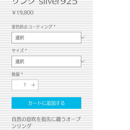
リング silver925
価
￥19,800
格
変色防止コーティング
*
サイズ
*
数量
*
カートに追加する
自然の息吹を指先に纏うオープ
ンリング