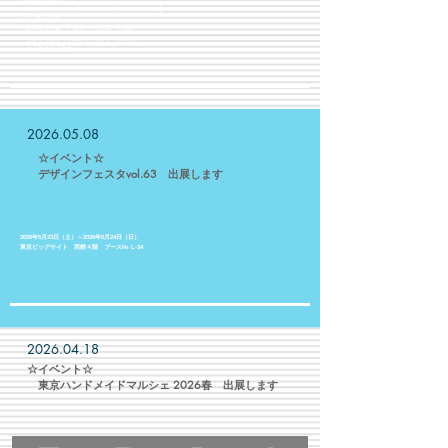
☆東京ビッグサイト 西1・2ホール 【ブース№A-123】
☆11:00〜19:00
☆前売券 1日券：1,300円／両日券：2,000円
当日券 1日券：1,500円／両日券：2,500円
※小学生以下無料​
2026.05.08
☆イベント☆
​ デザインフェスタvol.63 出展します
2026年5月23日（土）～2026年5月24日（日）
東京ビッグサイト 西館４階 ブース№ L-34
​
2026.04.18
​☆イベント☆
​ 東京ハンドメイドマルシェ 2026春 出展します
2026/04/19(日)