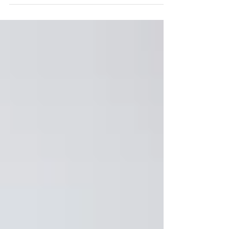
（秋田犬の女の子）です。 糖尿病と甲状
腺機能亢進症を併発して闘病中の猫のち
ぃぷぅ先輩(14歳）ですが ずっと調子がよ
く元気に過ごしていましたが、先日体調
が悪くなり病院に一泊しました。 午前中
に嘔吐し、元気がないながらもパウチの
ヤワヤワご飯...